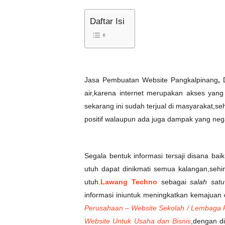
Daftar Isi
Jasa Pembuatan Website Pangkalpinang
,
air,karena internet merupakan akses yang
sekarang ini sudah terjual di masyarakat,se
positif walaupun ada juga dampak yang nega
Segala bentuk informasi tersaji disana bai
utuh dapat dinikmati semua kalangan,sehi
utuh.
Lawang Techno
sebagai
salah sat
informasi iniuntuk meningkatkan kemajuan
Perusahaan – Website Sekolah / Lembaga Pe
Website Untuk Usaha dan Bisnis
,dengan d