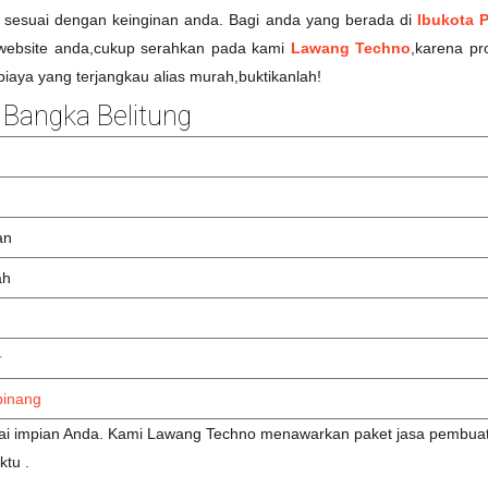
 sesuai dengan keinginan anda. Bagi anda yang berada di
Ibukota 
n website anda,cukup serahkan pada kami
Lawang Techno
,karena pr
biaya yang terjangkau alias murah,buktikanlah!
Bangka Belitung
an
ah
r
pinang
uai impian Anda. Kami Lawang Techno menawarkan paket jasa pembuata
ktu .