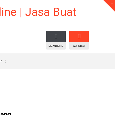
MEMBERS
WA CHAT
R
nang