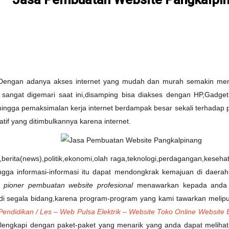
Dengan adanya akses internet yang mudah dan murah semakin memo
 sangat digemari saat ini,disamping bisa diakses dengan HP,Gadget
hingga pemaksimalan kerja internet berdampak besar sekali terhadap p
tif yang ditimbulkannya karena internet.
k,berita(news),politik,ekonomi,olah raga,teknologi,perdagangan,keseh
ngga informasi-informasi itu dapat mendongkrak kemajuan di daerah
u pioner pembuatan website profesional
menawarkan kepada anda s
 di segala bidang,karena program-program yang kami tawarkan melip
ndidikan / Les – Web Pulsa Elektrik – Website Toko Online Website Be
ilengkapi dengan paket-paket yang menarik yang anda dapat meliha