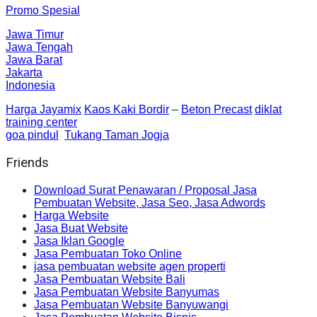
Promo Spesial
Jawa Timur
Jawa Tengah
Jawa Barat
Jakarta
Indonesia
Harga Jayamix
Kaos Kaki Bordir
–
Beton Precast
diklat
training center
goa pindul
Tukang Taman Jogja
Friends
Download Surat Penawaran / Proposal Jasa
Pembuatan Website, Jasa Seo, Jasa Adwords
Harga Website
Jasa Buat Website
Jasa Iklan Google
Jasa Pembuatan Toko Online
jasa pembuatan website agen properti
Jasa Pembuatan Website Bali
Jasa Pembuatan Website Banyumas
Jasa Pembuatan Website Banyuwangi