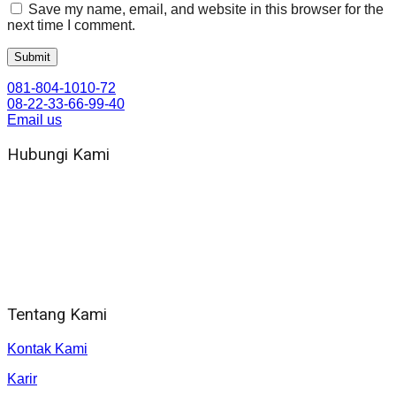
Save my name, email, and website in this browser for the
next time I comment.
081-804-1010-72
08-22-33-66-99-40
Email us
Hubungi Kami
WA 081 804 1010 72 (24 Jam)
Jam Kerja Kantor : 08.00–17.00 WIB
Alamat kantor
Jl. Gorongan 6 199B Condong Catur Kec. Depok, Kabupaten
Sleman, Daerah Istimewa Yogyakarta 55281
Tentang Kami
Kontak Kami
Karir