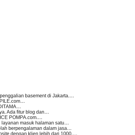
 penggalian basement di Jakarta.…
D PILE.com…
h ADITAMA…
a. Ada fitur blog dan…
ERVICE POMPA.com.…
an layanan masuk halaman satu…
telah berpengalaman dalam jasa…
ite dengan klien lebih dari 1000.…