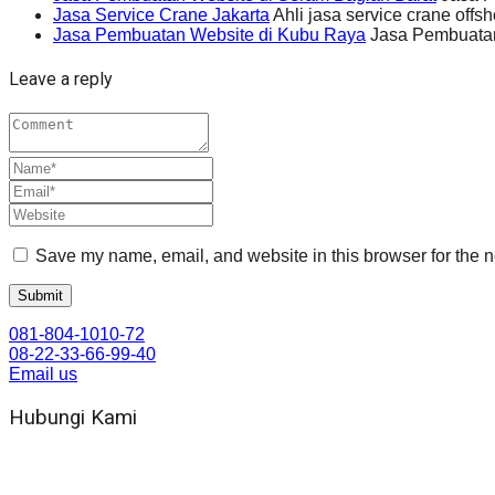
Jasa Service Crane Jakarta
Ahli jasa service crane offs
Jasa Pembuatan Website di Kubu Raya
Jasa Pembuatan
Leave a reply
Save my name, email, and website in this browser for the n
081-804-1010-72
08-22-33-66-99-40
Email us
Hubungi Kami
WA 081 804 1010 72 (24 Jam)
Jam Kerja Kantor : 08.00–17.00 WIB