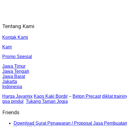
Alamat kantor
Jl. Gorongan 6 199B Condong Catur Kec. Depok, Kabupaten 
Tentang Kami
Kontak Kami
Karir
Promo Spesial
Jawa Timur
Jawa Tengah
Jawa Barat
Jakarta
Indonesia
Harga Jayamix
Kaos Kaki Bordir
–
Beton Precast
diklat traini
goa pindul
Tukang Taman Jogja
Friends
Download Surat Penawaran / Proposal Jasa Pembuatan