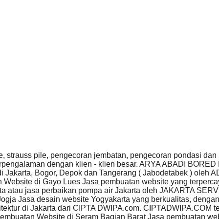
e, strauss pile, pengecoran jembatan, pengecoran pondasi dan
 berpengalaman dengan klien - klien besar. ARYA ABADI BORE
 di Jakarta, Bogor, Depok dan Tangerang ( Jabodetabek ) ole
Website di Gayo Lues Jasa pembuatan website yang terpercay
arta atau jasa perbaikan pompa air Jakarta oleh JAKARTA S
ogja Jasa desain website Yogyakarta yang berkualitas, deng
rsitektur di Jakarta dari CIPTA DWIPA.com. CIPTADWIPA.COM 
embuatan Website di Seram Bagian Barat Jasa pembuatan webs