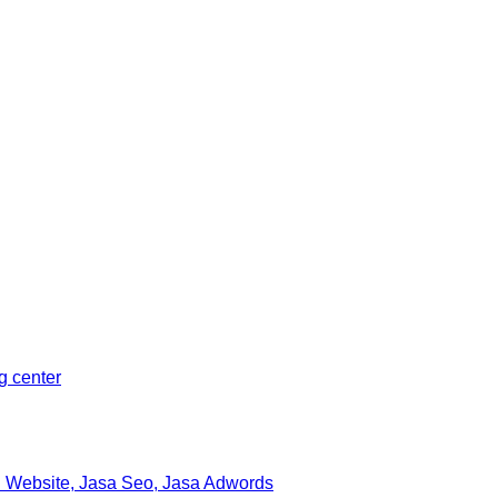
Sleman, Daerah Istimewa Yogyakarta 55281
ng center
 Website, Jasa Seo, Jasa Adwords