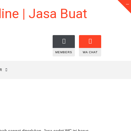
MEMBERS
WA CHAT
R
ik sangat diperlukan. Jasa sedot WC ini harus