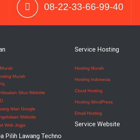
08-22-33-66-99-40
an
Service Hosting
 Murah
Hosting Murah
osting Murah
Hosting Indonesia
PS
Cloud Hosting
mbuatan Situs Website
EO
Hosting WordPress
sang Iklan Google
Email Hosting
ngelolaan Website
Service Website
at Web Jogja
a Pilih Lawang Techno