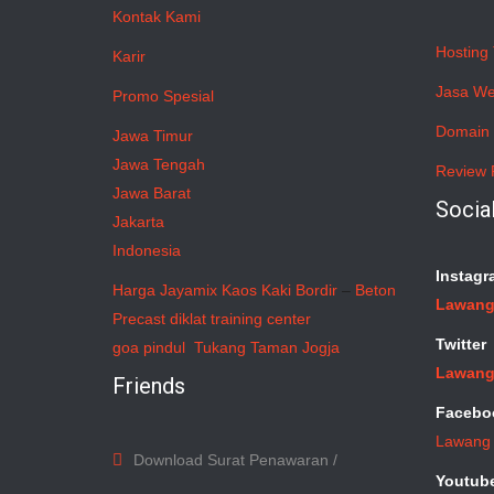
Kontak Kami
Hosting 
Karir
Jasa We
Promo Spesial
Domain 
Jawa Timur
Jawa Tengah
Review 
Jawa Barat
Socia
Jakarta
Indonesia
Instagr
Harga Jayamix
Kaos Kaki Bordir
–
Beton
Lawang
Precast
diklat training center
Twitter
goa pindul
Tukang Taman Jogja
Lawang
Friends
Facebo
Lawang
Download Surat Penawaran /
Youtub