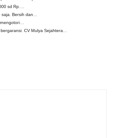
.000 sd Rp.…
 saja. Bersih dan…
k mengotori…
n bergaransi. CV Mulya Sejahtera…