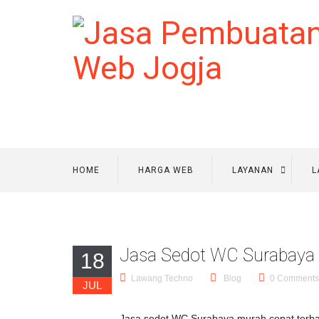
HOME
HARGA WEB
LAYANAN
L
Jasa Sedot WC Surabaya 
18
Lawang Techno
Blog
0 Comments
JUL
Jasa sedot WC Surabaya murah cepat terbai