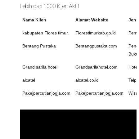
Lebih dari 1000 Klien Aktif
Nama Klien
Alamat Website
Jeni
kabupaten Flores timur
Florestimurkab.go.id
Peme
Bentang Pustaka
Bentangpustaka.com
Pener
Buku
Grand sarila hotel
Grandsarilahotel.com
Hotel
alcatel
alcatel.co.id
Telp
Pakejpercutianjogja.com
Pakejpercutianjogja.com
Wisa