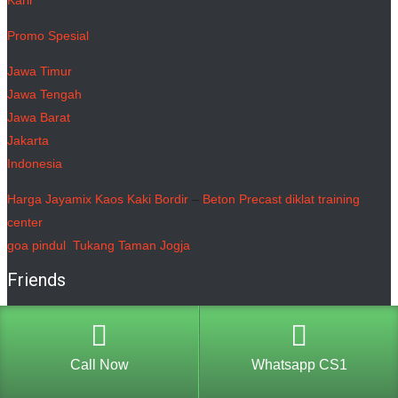
Karir
Promo Spesial
Jawa Timur
Jawa Tengah
Jawa Barat
Jakarta
Indonesia
Harga Jayamix
Kaos Kaki Bordir
–
Beton Precast
diklat training
center
goa pindul
Tukang Taman Jogja
Friends
Download Surat Penawaran / Proposal Jasa Pembuatan
Call Now
Whatsapp CS1
Website, Jasa Seo, Jasa Adwords