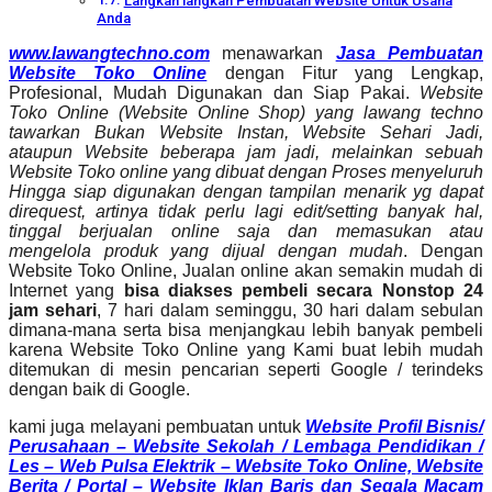
Langkah langkah Pembuatan Website Untuk Usaha
Anda
www.lawangtechno.com
menawarkan
Jasa Pembuatan
Website Toko Online
dengan Fitur yang Lengkap,
Profesional, Mudah Digunakan dan Siap Pakai.
Website
Toko Online (Website Online Shop) yang lawang techno
tawarkan Bukan Website Instan, Website Sehari Jadi,
ataupun Website beberapa jam jadi, melainkan sebuah
Website Toko online yang dibuat dengan Proses menyeluruh
Hingga siap digunakan dengan tampilan menarik yg dapat
direquest, artinya tidak perlu lagi edit/setting banyak hal,
tinggal berjualan online saja dan memasukan atau
mengelola produk yang dijual dengan mudah
. Dengan
Website Toko Online, Jualan online akan semakin mudah di
Internet yang
bisa diakses pembeli secara Nonstop 24
jam sehari
, 7 hari dalam seminggu, 30 hari dalam sebulan
dimana-mana serta bisa menjangkau lebih banyak pembeli
karena Website Toko Online yang Kami buat lebih mudah
ditemukan di mesin pencarian seperti Google / terindeks
dengan baik di Google.
kami juga melayani pembuatan untuk
Website Profil Bisnis/
Perusahaan – Website Sekolah / Lembaga Pendidikan /
Les – Web Pulsa Elektrik – Website Toko Online, Website
Berita / Portal – Website Iklan Baris dan Segala Macam