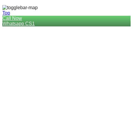
Top
Call Now
Whatsapp CS1