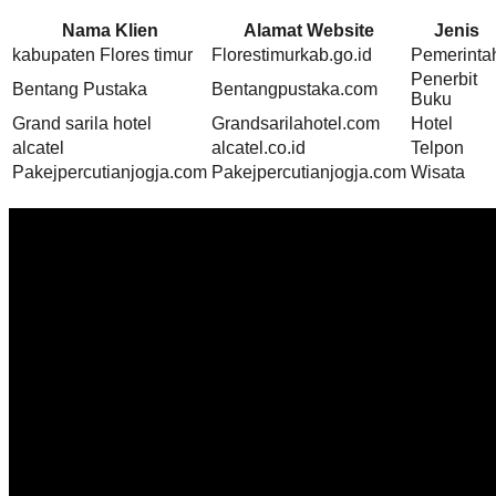
Nama Klien
Alamat Website
Jenis
kabupaten Flores timur
Florestimurkab.go.id
Pemerinta
Penerbit
Bentang Pustaka
Bentangpustaka.com
Buku
Grand sarila hotel
Grandsarilahotel.com
Hotel
alcatel
alcatel.co.id
Telpon
Pakejpercutianjogja.com
Pakejpercutianjogja.com
Wisata