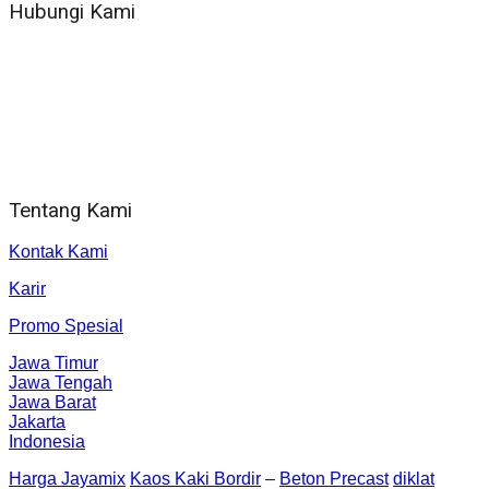
Hubungi Kami
WA 081 804 1010 72 (24 Jam)
Jam Kerja Kantor : 08.00–17.00 WIB
Alamat kantor
Jl. Gorongan 6 199B Condong Catur Kec. Depok, Kabupaten
Sleman, Daerah Istimewa Yogyakarta 55281
Tentang Kami
Kontak Kami
Karir
Promo Spesial
Jawa Timur
Jawa Tengah
Jawa Barat
Jakarta
Indonesia
Harga Jayamix
Kaos Kaki Bordir
–
Beton Precast
diklat