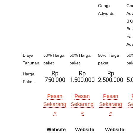
Google
Go
Adwords
Ad
Gr
Bul
Fa
Ad
Biaya
50% Harga
50% Harga
50% Harga
50
Tahunan
paket
paket
paket
pak
Rp
Rp
Rp
Harga
750.000
1.500.000
2.500.000
5.
Paket
Pesan
Pesan
Pesan
Sekarang
Sekarang
Sekarang
S
»
»
»
Website
Website
Website