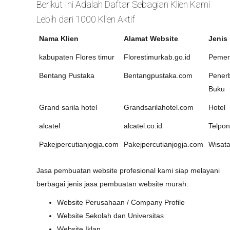
Berikut Ini Adalah Daftar Sebagian Klien Kami
Lebih dari 1000 Klien Aktif
Nama Klien
Alamat Website
Jenis
kabupaten Flores timur
Florestimurkab.go.id
Pemer
Bentang Pustaka
Bentangpustaka.com
Penerb
Buku
Grand sarila hotel
Grandsarilahotel.com
Hotel
alcatel
alcatel.co.id
Telpon
Pakejpercutianjogja.com
Pakejpercutianjogja.com
Wisat
Jasa pembuatan website profesional kami siap melayani
berbagai jenis jasa pembuatan website murah:
Website Perusahaan / Company Profile
Website Sekolah dan Universitas
Website Iklan