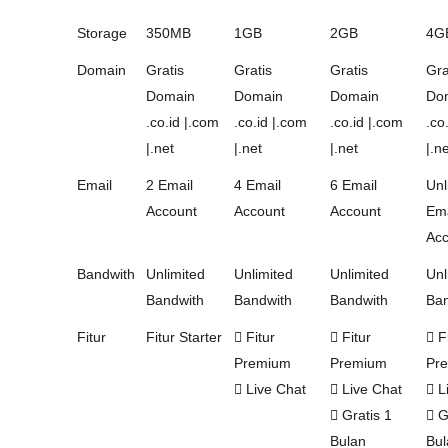
Storage
350MB
1GB
2GB
4G
Domain
Gratis
Gratis
Gratis
Gra
Domain
Domain
Domain
Do
.co.id |.com
.co.id |.com
.co.id |.com
.co
|.net
|.net
|.net
|.n
Email
2 Email
4 Email
6 Email
Unl
Account
Account
Account
Ema
Acc
Bandwith
Unlimited
Unlimited
Unlimited
Unl
Bandwith
Bandwith
Bandwith
Ban
Fitur
Fitur Starter
Fitur
Fitur
Fi
Premium
Premium
Pr
Live Chat
Live Chat
L
Gratis 1
Gr
Bulan
Bul