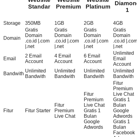
Diamon
Standar
Premium
Platinum
1
Storage
350MB
1GB
2GB
4GB
Gratis
Gratis
Gratis
Gratis
Domain
Domain
Domain
Domain
Domain
.co.id |.com
.co.id |.com
.co.id |.com
.co.id |.co
|.net
|.net
|.net
|.net
Unlimited
2 Email
4 Email
6 Email
Email
Email
Account
Account
Account
Account
Unlimited
Unlimited
Unlimited
Unlimited
Bandwith
Bandwith
Bandwith
Bandwith
Bandwith
Fitur
Premium
Fitur
Live Chat
Premium
Gratis 1
Fitur
Live Chat
Bulan
Fitur
Fitur Starter
Premium
Gratis 1
Google
Live Chat
Bulan
Adwords
Google
Gratis 1
Adwords
Bulan
Facebook