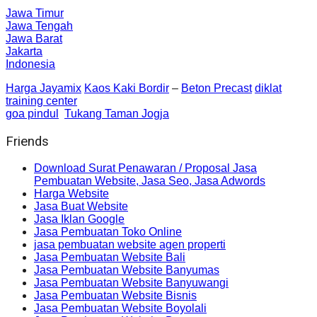
Jawa Timur
Jawa Tengah
Jawa Barat
Jakarta
Indonesia
Harga Jayamix
Kaos Kaki Bordir
–
Beton Precast
diklat
training center
goa pindul
Tukang Taman Jogja
Friends
Download Surat Penawaran / Proposal Jasa
Pembuatan Website, Jasa Seo, Jasa Adwords
Harga Website
Jasa Buat Website
Jasa Iklan Google
Jasa Pembuatan Toko Online
jasa pembuatan website agen properti
Jasa Pembuatan Website Bali
Jasa Pembuatan Website Banyumas
Jasa Pembuatan Website Banyuwangi
Jasa Pembuatan Website Bisnis
Jasa Pembuatan Website Boyolali