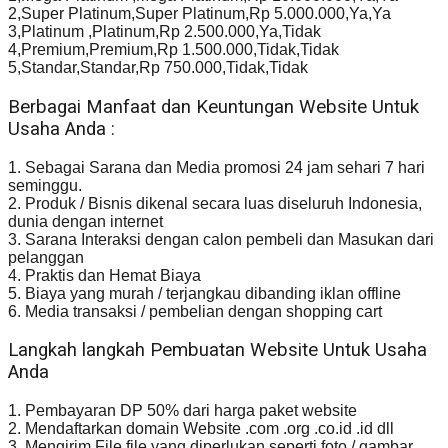
2,Super Platinum,Super Platinum,Rp 5.000.000,Ya,Ya
3,Platinum ,Platinum,Rp 2.500.000,Ya,Tidak
4,Premium,Premium,Rp 1.500.000,Tidak,Tidak
5,Standar,Standar,Rp 750.000,Tidak,Tidak
Berbagai Manfaat dan Keuntungan Website Untuk
Usaha Anda :
1. Sebagai Sarana dan Media promosi 24 jam sehari 7 hari
seminggu.
2. Produk / Bisnis dikenal secara luas diseluruh Indonesia,
dunia dengan internet
3. Sarana Interaksi dengan calon pembeli dan Masukan dari
pelanggan
4. Praktis dan Hemat Biaya
5. Biaya yang murah / terjangkau dibanding iklan offline
6. Media transaksi / pembelian dengan shopping cart
Langkah langkah Pembuatan Website Untuk Usaha
Anda
1. Pembayaran DP 50% dari harga paket website
2. Mendaftarkan domain Website .com .org .co.id .id dll
3. Mengirim File file yang diperlukan seperti foto / gambar,