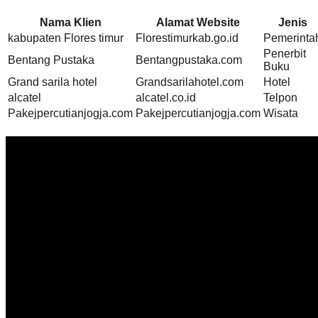
Nama Klien
Alamat Website
Jenis
kabupaten Flores timur
Florestimurkab.go.id
Pemerinta
Penerbit
Bentang Pustaka
Bentangpustaka.com
Buku
Grand sarila hotel
Grandsarilahotel.com
Hotel
alcatel
alcatel.co.id
Telpon
Pakejpercutianjogja.com
Pakejpercutianjogja.com
Wisata