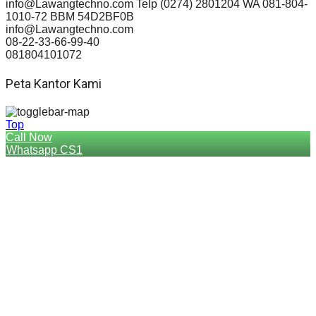
info@Lawangtechno.com Telp (0274) 2801204 WA 081-804-
1010-72 BBM 54D2BF0B
info@Lawangtechno.com
08-22-33-66-99-40
081804101072
Peta Kantor Kami
Top
Call Now
Whatsapp CS1