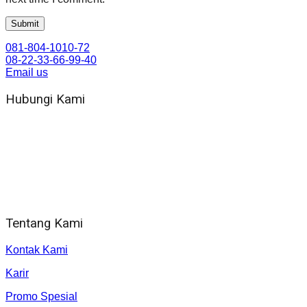
081-804-1010-72
08-22-33-66-99-40
Email us
Hubungi Kami
WA 081 804 1010 72 (24 Jam)
Jam Kerja Kantor : 08.00–17.00 WIB
Alamat kantor
Jl. Gorongan 6 199B Condong Catur Kec. Depok, Kabupaten
Sleman, Daerah Istimewa Yogyakarta 55281
Tentang Kami
Kontak Kami
Karir
Promo Spesial