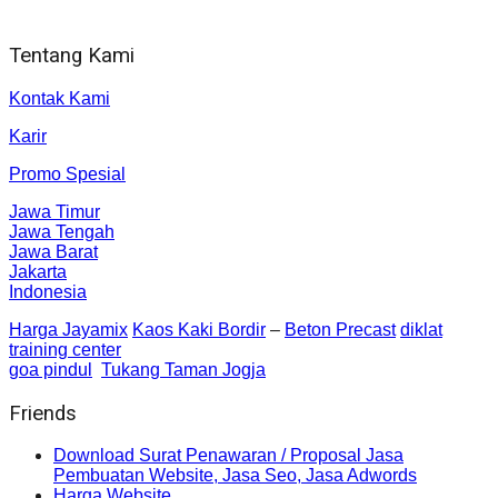
Sleman, Daerah Istimewa Yogyakarta 55281
Tentang Kami
Kontak Kami
Karir
Promo Spesial
Jawa Timur
Jawa Tengah
Jawa Barat
Jakarta
Indonesia
Harga Jayamix
Kaos Kaki Bordir
–
Beton Precast
diklat
training center
goa pindul
Tukang Taman Jogja
Friends
Download Surat Penawaran / Proposal Jasa
Pembuatan Website, Jasa Seo, Jasa Adwords
Harga Website