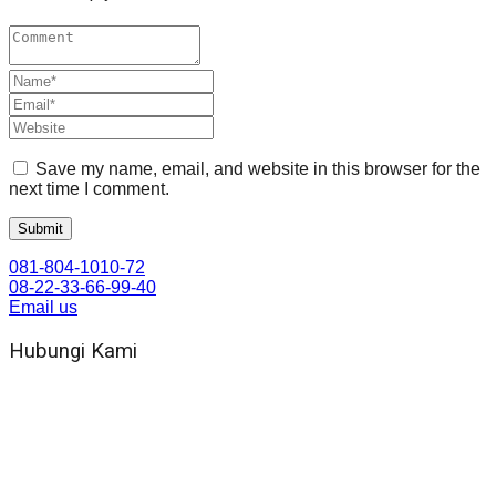
Save my name, email, and website in this browser for the
next time I comment.
081-804-1010-72
08-22-33-66-99-40
Email us
Hubungi Kami
WA 081 804 1010 72 (24 Jam)
Jam Kerja Kantor : 08.00–17.00 WIB
Alamat kantor
Jl. Gorongan 6 199B Condong Catur Kec. Depok, Kabupaten