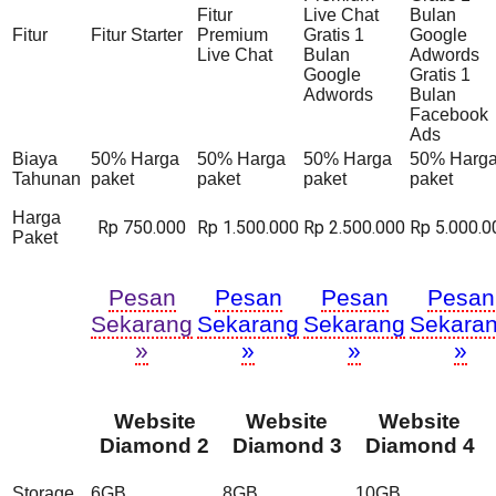
Fitur
Live Chat
Bulan
Fitur
Fitur Starter
Premium
Gratis 1
Google
Live Chat
Bulan
Adwords
Google
Gratis 1
Adwords
Bulan
Facebook
Ads
Biaya
50% Harga
50% Harga
50% Harga
50% Harg
Tahunan
paket
paket
paket
paket
Harga
Rp 750.000
Rp 1.500.000
Rp 2.500.000
Rp 5.000.0
Paket
Pesan
Pesan
Pesan
Pesan
Sekarang
Sekarang
Sekarang
Sekara
»
»
»
»
Website
Website
Website
Diamond 2
Diamond 3
Diamond 4
Storage
6GB
8GB
10GB