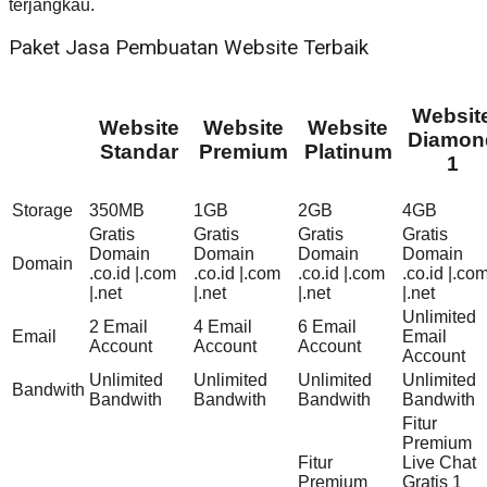
terjangkau.
Paket Jasa Pembuatan Website Terbaik
Websit
Website
Website
Website
Diamon
Standar
Premium
Platinum
1
Storage
350MB
1GB
2GB
4GB
Gratis
Gratis
Gratis
Gratis
Domain
Domain
Domain
Domain
Domain
.co.id |.com
.co.id |.com
.co.id |.com
.co.id |.co
|.net
|.net
|.net
|.net
Unlimited
2 Email
4 Email
6 Email
Email
Email
Account
Account
Account
Account
Unlimited
Unlimited
Unlimited
Unlimited
Bandwith
Bandwith
Bandwith
Bandwith
Bandwith
Fitur
Premium
Fitur
Live Chat
Premium
Gratis 1