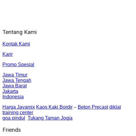
Alamat kantor
Jl. Gorongan 6 199B Condong Catur Kec. Depok, Kabupaten
Sleman, Daerah Istimewa Yogyakarta 55281
Tentang Kami
Kontak Kami
Karir
Promo Spesial
Jawa Timur
Jawa Tengah
Jawa Barat
Jakarta
Indonesia
Harga Jayamix
Kaos Kaki Bordir
–
Beton Precast
diklat
training center
goa pindul
Tukang Taman Jogja
Friends