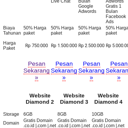
Live Chat
Bulan
Adwords
Google
Gratis 1
Adwords
Bulan
Facebook
Ads
Biaya
50% Harga
50% Harga
50% Harga
50% Harg
Tahunan
paket
paket
paket
paket
Harga
Rp 750.000
Rp 1.500.000
Rp 2.500.000
Rp 5.000.0
Paket
Pesan
Pesan
Pesan
Pesan
Sekarang
Sekarang
Sekarang
Sekara
»
»
»
»
Website
Website
Website
Diamond 2
Diamond 3
Diamond 4
Storage
6GB
8GB
10GB
Gratis Domain
Gratis Domain
Gratis Domain
Domain
.co.id |.com |.net
.co.id |.com |.net
.co.id |.com |.net