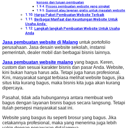
konsep dan tujuan pembuatan
Proses pembuatan website yang singkat
Support atau layanan gratis untuk masalah website
Harga Paket Pembuatan Website Terbaik
Berbagai Manfaat dan Keuntungan Website Untuk
Usaha Anda :
Langkah langkah Pembuatan Website Untuk Usaha
Anda
Jasa pembuatan website di Malang
untuk portofolio
perusahaan. Jasa desain website sekolah, instansi
pemerintah, dealer mobil dan berbagai bisnis lainnya.
Jasa pembuatan website malang
yang bagus. Keren,
custom dan sesuai karakter bisnis dan pasar Anda. Website,
kini bukan hanya harus ada. Tetapi juga harus profesional.
Kini, masyarakat sangat terbiasa melihat website bagus, jika
situs kita kurang bagus, maka bisnis kita juga akan kurang
dipercaya.
Pasahal, tidak ada hubungannya antara membuat web
bagus dengan layanan bisnis bagus secara langsung. Tetapi
itulah persepsi masyarakat saat ini.
Website yang basgus itu seperti brosur yang bagus. Jika
cetakannya profesional, maka yang menerima juga lebih
yakin dengan penawaran didalamnya.