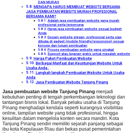
DAN MURAH
MENGAPA HARUS MEMBUAT WEBSITE BERSAMA
JASA PEMBUATAN WEBSITE MURAH PROFESIONAL
BERSAMA KAMI?
Adalah jasa pembuatan website yang murah
profesional serta terpercaya
Harga jasa pembuatan website sesuai budget
Anda
Desain website elegan, profesional serta siap
dibuka di gadget (mobile friendly/responsive) sesuai
konsep dan tujuan pembuatan
Proses pembuatan website yang singkat
Support atau layanan gratis untuk masalah website
Harga Paket Pembuatan Website
Berbagai Manfaat dan Keuntungan Website Untuk
Usaha Anda :
Langkah langkah Pembuatan Website Untuk Usaha
Anda
Jasa Pembuatan Website Tanjung Pinang
Jasa pembuatan website Tanjung Pinang
menjadi
kebutuhan penting di tengah perkembangan teknologi dan
tantangan bisnis lokal. Banyak pelaku usaha di Tanjung
Pinang menghadapi kendala seperti kurangnya visibilitas
online, tampilan website yang tidak profesional, hingga
kesulitan dalam mengelola konten secara mandiri. Kota
Tanjung Pinang sendiri memiliki sejarah panjang sebagai
ibu kota Kepulauan Riau dan bekas pusat pemerintahan