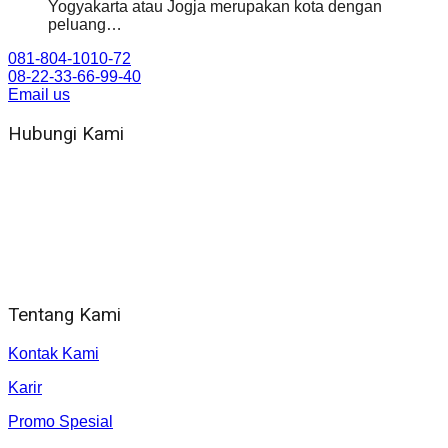
Yogyakarta atau Jogja merupakan kota dengan
peluang…
081-804-1010-72
08-22-33-66-99-40
Email us
Hubungi Kami
WA 081 804 1010 72 (24 Jam)
Jam Kerja Kantor : 08.00–17.00 WIB
Alamat kantor
Jl. Gorongan 6 199B Condong Catur Kec. Depok, Kabupaten
Sleman, Daerah Istimewa Yogyakarta 55281
Tentang Kami
Kontak Kami
Karir
Promo Spesial