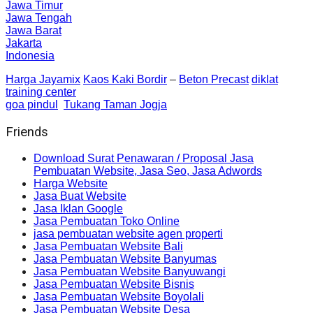
Jawa Timur
Jawa Tengah
Jawa Barat
Jakarta
Indonesia
Harga Jayamix
Kaos Kaki Bordir
–
Beton Precast
diklat
training center
goa pindul
Tukang Taman Jogja
Friends
Download Surat Penawaran / Proposal Jasa
Pembuatan Website, Jasa Seo, Jasa Adwords
Harga Website
Jasa Buat Website
Jasa Iklan Google
Jasa Pembuatan Toko Online
jasa pembuatan website agen properti
Jasa Pembuatan Website Bali
Jasa Pembuatan Website Banyumas
Jasa Pembuatan Website Banyuwangi
Jasa Pembuatan Website Bisnis
Jasa Pembuatan Website Boyolali
Jasa Pembuatan Website Desa