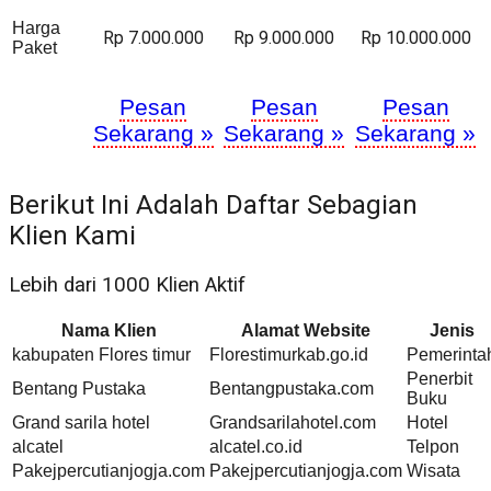
Harga
Rp 7.000.000
Rp 9.000.000
Rp 10.000.000
Paket
Pesan
Pesan
Pesan
Sekarang »
Sekarang »
Sekarang »
Berikut Ini Adalah Daftar Sebagian
Klien Kami
Lebih dari 1000 Klien Aktif
Nama Klien
Alamat Website
Jenis
kabupaten Flores timur
Florestimurkab.go.id
Pemerinta
Penerbit
Bentang Pustaka
Bentangpustaka.com
Buku
Grand sarila hotel
Grandsarilahotel.com
Hotel
alcatel
alcatel.co.id
Telpon
Pakejpercutianjogja.com
Pakejpercutianjogja.com
Wisata