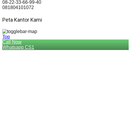
08-22-33-66-99-40
081804101072
Peta Kantor Kami
Top
Call Now
Whatsapp CS1