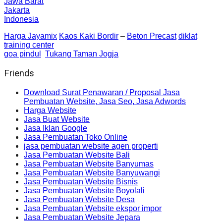
Jawa Barat
Jakarta
Indonesia
Harga Jayamix
Kaos Kaki Bordir
–
Beton Precast
diklat
training center
goa pindul
Tukang Taman Jogja
Friends
Download Surat Penawaran / Proposal Jasa
Pembuatan Website, Jasa Seo, Jasa Adwords
Harga Website
Jasa Buat Website
Jasa Iklan Google
Jasa Pembuatan Toko Online
jasa pembuatan website agen properti
Jasa Pembuatan Website Bali
Jasa Pembuatan Website Banyumas
Jasa Pembuatan Website Banyuwangi
Jasa Pembuatan Website Bisnis
Jasa Pembuatan Website Boyolali
Jasa Pembuatan Website Desa
Jasa Pembuatan Website ekspor impor
Jasa Pembuatan Website Jepara