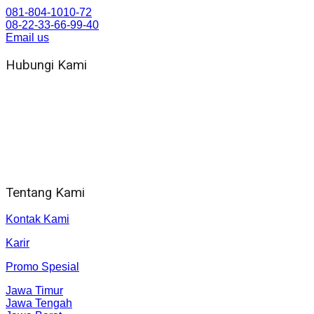
081-804-1010-72
08-22-33-66-99-40
Email us
Hubungi Kami
WA 081 804 1010 72 (24 Jam)
Jam Kerja Kantor : 08.00–17.00 WIB
Alamat kantor
Jl. Gorongan 6 199B Condong Catur Kec. Depok, Kabupaten
Sleman, Daerah Istimewa Yogyakarta 55281
Tentang Kami
Kontak Kami
Karir
Promo Spesial
Jawa Timur
Jawa Tengah