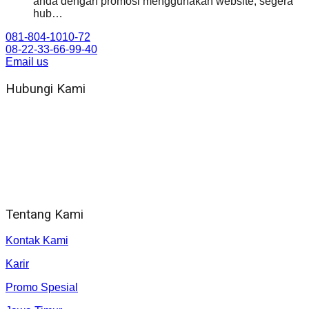
anda dengan promosi menggunakan website, segera
hub…
081-804-1010-72
08-22-33-66-99-40
Email us
Hubungi Kami
WA 081 804 1010 72 (24 Jam)
Jam Kerja Kantor : 08.00–17.00 WIB
Alamat kantor
Jl. Gorongan 6 199B Condong Catur Kec. Depok, Kabupaten
Sleman, Daerah Istimewa Yogyakarta 55281
Tentang Kami
Kontak Kami
Karir
Promo Spesial