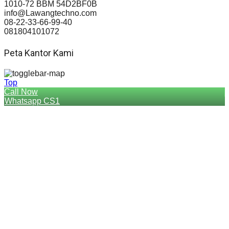
1010-72 BBM 54D2BF0B
info@Lawangtechno.com
08-22-33-66-99-40
081804101072
Peta Kantor Kami
Top
Call Now
Whatsapp CS1