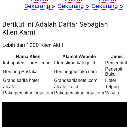
Sekarang »
Sekarang »
Sekarang »
Berikut Ini Adalah Daftar Sebagian
Klien Kami
Lebih dari 1000 Klien Aktif
Nama Klien
Alamat Website
Jenis
kabupaten Flores timur
Florestimurkab.go.id
Pemerinta
Penerbit
Bentang Pustaka
Bentangpustaka.com
Buku
Grand sarila hotel
Grandsarilahotel.com
Hotel
alcatel
alcatel.co.id
Telpon
Pakejpercutianjogja.com
Pakejpercutianjogja.com
Wisata