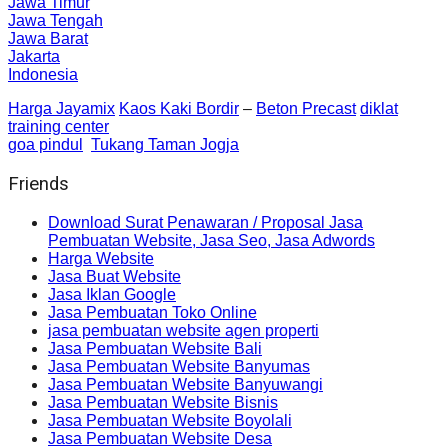
Jawa Timur
Jawa Tengah
Jawa Barat
Jakarta
Indonesia
Harga Jayamix
Kaos Kaki Bordir
–
Beton Precast
diklat
training center
goa pindul
Tukang Taman Jogja
Friends
Download Surat Penawaran / Proposal Jasa
Pembuatan Website, Jasa Seo, Jasa Adwords
Harga Website
Jasa Buat Website
Jasa Iklan Google
Jasa Pembuatan Toko Online
jasa pembuatan website agen properti
Jasa Pembuatan Website Bali
Jasa Pembuatan Website Banyumas
Jasa Pembuatan Website Banyuwangi
Jasa Pembuatan Website Bisnis
Jasa Pembuatan Website Boyolali
Jasa Pembuatan Website Desa