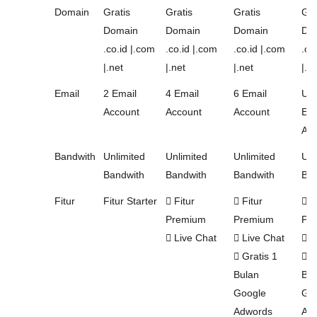
Domain
Gratis
Gratis
Gratis
Gra
Domain
Domain
Domain
Do
.co.id |.com
.co.id |.com
.co.id |.com
.co
|.net
|.net
|.net
|.n
Email
2 Email
4 Email
6 Email
Unl
Account
Account
Account
Ema
Acc
Bandwith
Unlimited
Unlimited
Unlimited
Unl
Bandwith
Bandwith
Bandwith
Ban
Fitur
Fitur Starter
Fitur
Fitur
Fi
Premium
Premium
Pr
Live Chat
Live Chat
L
Gratis 1
Gr
Bulan
Bul
Google
Go
Adwords
Ad