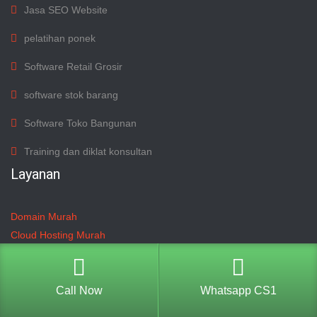
Jasa SEO Website
pelatihan ponek
Software Retail Grosir
software stok barang
Software Toko Bangunan
Training dan diklat konsultan
Layanan
Domain Murah
Cloud Hosting Murah
Cloud VPS
Jasa Pembuatan Situs Website
Jasa SEO
Call Now
Whatsapp CS1
Jasa Pasang Iklan Google