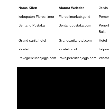
Nama Klien
Alamat Website
Jenis
kabupaten Flores timur
Florestimurkab.go.id
Pemer
Bentang Pustaka
Bentangpustaka.com
Penerb
Buku
Grand sarila hotel
Grandsarilahotel.com
Hotel
alcatel
alcatel.co.id
Telpon
Pakejpercutianjogja.com
Pakejpercutianjogja.com
Wisat