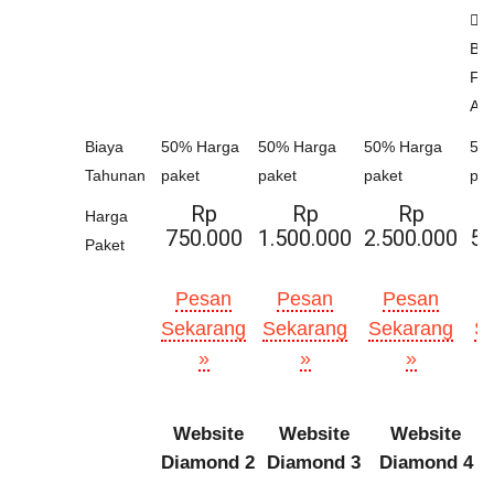
Gr
Bul
Fa
Ad
Biaya
50% Harga
50% Harga
50% Harga
50
Tahunan
paket
paket
paket
pak
Rp
Rp
Rp
Harga
750.000
1.500.000
2.500.000
5.
Paket
Pesan
Pesan
Pesan
Sekarang
Sekarang
Sekarang
S
»
»
»
Website
Website
Website
Diamond 2
Diamond 3
Diamond 4