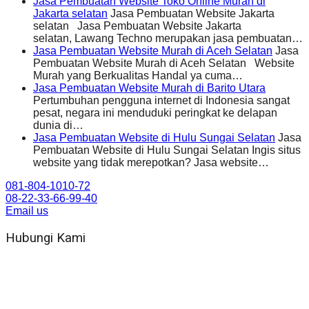
Jasa Pembuatan Website Toko Online Murah di
Jakarta selatan
Jasa Pembuatan Website Jakarta
selatan Jasa Pembuatan Website Jakarta
selatan, Lawang Techno merupakan jasa pembuatan…
Jasa Pembuatan Website Murah di Aceh Selatan
Jasa
Pembuatan Website Murah di Aceh Selatan Website
Murah yang Berkualitas Handal ya cuma…
Jasa Pembuatan Website Murah di Barito Utara
Pertumbuhan pengguna internet di Indonesia sangat
pesat, negara ini menduduki peringkat ke delapan
dunia di…
Jasa Pembuatan Website di Hulu Sungai Selatan
Jasa
Pembuatan Website di Hulu Sungai Selatan Ingis situs
website yang tidak merepotkan? Jasa website…
081-804-1010-72
08-22-33-66-99-40
Email us
Hubungi Kami
WA 081 804 1010 72 (24 Jam)
Jam Kerja Kantor : 08.00–17.00 WIB
Alamat kantor