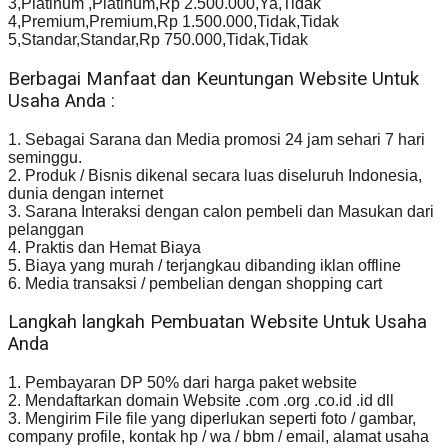
3,Platinum ,Platinum,Rp 2.500.000,Ya,Tidak
4,Premium,Premium,Rp 1.500.000,Tidak,Tidak
5,Standar,Standar,Rp 750.000,Tidak,Tidak
Berbagai Manfaat dan Keuntungan Website Untuk
Usaha Anda :
1. Sebagai Sarana dan Media promosi 24 jam sehari 7 hari
seminggu.
2. Produk / Bisnis dikenal secara luas diseluruh Indonesia,
dunia dengan internet
3. Sarana Interaksi dengan calon pembeli dan Masukan dari
pelanggan
4. Praktis dan Hemat Biaya
5. Biaya yang murah / terjangkau dibanding iklan offline
6. Media transaksi / pembelian dengan shopping cart
Langkah langkah Pembuatan Website Untuk Usaha
Anda
1. Pembayaran DP 50% dari harga paket website
2. Mendaftarkan domain Website .com .org .co.id .id dll
3. Mengirim File file yang diperlukan seperti foto / gambar,
company profile, kontak hp / wa / bbm / email, alamat usaha