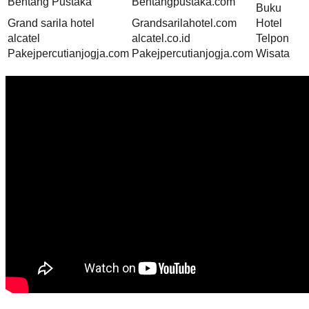
Bentang Pustaka
Bentangpustaka.com
Buku
Grand sarila hotel
Grandsarilahotel.com
Hotel
alcatel
alcatel.co.id
Telpon
Pakejpercutianjogja.com
Pakejpercutianjogja.com
Wisata