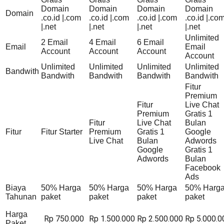
Domain
Domain
Domain
Domain
Domain
.co.id |.com
.co.id |.com
.co.id |.com
.co.id |.co
|.net
|.net
|.net
|.net
Unlimited
2 Email
4 Email
6 Email
Email
Email
Account
Account
Account
Account
Unlimited
Unlimited
Unlimited
Unlimited
Bandwith
Bandwith
Bandwith
Bandwith
Bandwith
Fitur
Premium
Fitur
Live Chat
Premium
Gratis 1
Fitur
Live Chat
Bulan
Fitur
Fitur Starter
Premium
Gratis 1
Google
Live Chat
Bulan
Adwords
Google
Gratis 1
Adwords
Bulan
Facebook
Ads
Biaya
50% Harga
50% Harga
50% Harga
50% Harg
Tahunan
paket
paket
paket
paket
Harga
Rp 750.000
Rp 1.500.000
Rp 2.500.000
Rp 5.000.0
Paket