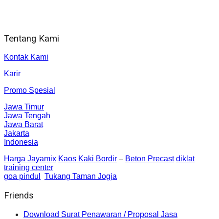
Jl. Gorongan 6 199B Condong Catur Kec. Depok, Kabupaten
Sleman, Daerah Istimewa Yogyakarta 55281
Tentang Kami
Kontak Kami
Karir
Promo Spesial
Jawa Timur
Jawa Tengah
Jawa Barat
Jakarta
Indonesia
Harga Jayamix
Kaos Kaki Bordir
–
Beton Precast
diklat
training center
goa pindul
Tukang Taman Jogja
Friends
Download Surat Penawaran / Proposal Jasa