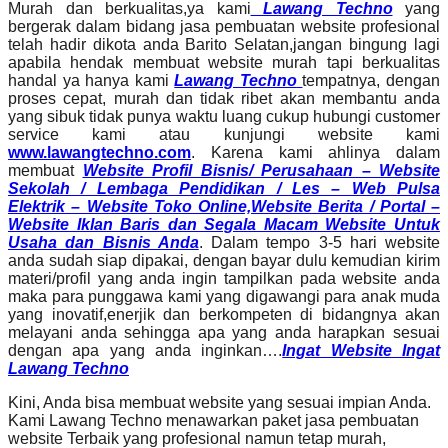
Murah dan berkualitas,ya kami
Lawang Techno
yang
bergerak dalam bidang jasa pembuatan website profesional
telah hadir dikota anda Barito Selatan,jangan bingung lagi
apabila hendak membuat website murah tapi berkualitas
handal ya hanya kami
Lawang Techno
tempatnya, dengan
proses cepat, murah dan tidak ribet akan membantu anda
yang sibuk tidak punya waktu luang cukup hubungi customer
service kami atau kunjungi website kami
www.lawangtechno.com
. Karena kami ahlinya dalam
membuat
Website Profil Bisnis/ Perusahaan – Website
Sekolah / Lembaga Pendidikan / Les – Web Pulsa
Elektrik – Website Toko Online,Website Berita / Portal –
Website Iklan Baris dan Segala Macam Website Untuk
Usaha dan Bisnis Anda
. Dalam tempo 3-5 hari website
anda sudah siap dipakai, dengan bayar dulu kemudian kirim
materi/profil yang anda ingin tampilkan pada website anda
maka para punggawa kami yang digawangi para anak muda
yang inovatif,enerjik dan berkompeten di bidangnya akan
melayani anda sehingga apa yang anda harapkan sesuai
dengan apa yang anda inginkan….
Ingat Website Ingat
Lawang Techno
Kini, Anda bisa membuat website yang sesuai impian Anda.
Kami Lawang Techno menawarkan paket jasa pembuatan
website Terbaik yang profesional namun tetap murah,