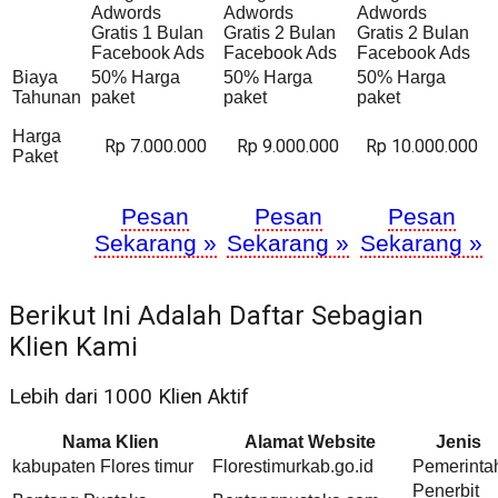
Adwords
Adwords
Adwords
Gratis 1 Bulan
Gratis 2 Bulan
Gratis 2 Bulan
Facebook Ads
Facebook Ads
Facebook Ads
Biaya
50% Harga
50% Harga
50% Harga
Tahunan
paket
paket
paket
Harga
Rp 7.000.000
Rp 9.000.000
Rp 10.000.000
Paket
Pesan
Pesan
Pesan
Sekarang »
Sekarang »
Sekarang »
Berikut Ini Adalah Daftar Sebagian
Klien Kami
Lebih dari 1000 Klien Aktif
Nama Klien
Alamat Website
Jenis
kabupaten Flores timur
Florestimurkab.go.id
Pemerinta
Penerbit