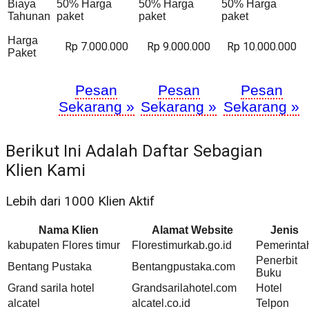
Biaya
50% Harga
50% Harga
50% Harga
Tahunan
paket
paket
paket
Harga
Rp 7.000.000
Rp 9.000.000
Rp 10.000.000
Paket
Pesan
Pesan
Pesan
Sekarang »
Sekarang »
Sekarang »
Berikut Ini Adalah Daftar Sebagian
Klien Kami
Lebih dari 1000 Klien Aktif
Nama Klien
Alamat Website
Jenis
kabupaten Flores timur
Florestimurkab.go.id
Pemerinta
Penerbit
Bentang Pustaka
Bentangpustaka.com
Buku
Grand sarila hotel
Grandsarilahotel.com
Hotel
alcatel
alcatel.co.id
Telpon