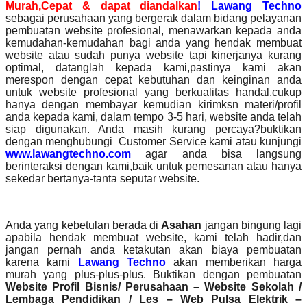
Murah,Cepat & dapat diandalkan
! Lawang Techno
sebagai perusahaan yang bergerak dalam bidang pelayanan
pembuatan website profesional, menawarkan kepada anda
kemudahan-kemudahan bagi anda yang hendak membuat
website atau sudah punya website tapi kinerjanya kurang
optimal, datanglah kepada kami,pastinya kami akan
merespon dengan cepat kebutuhan dan keinginan anda
untuk website profesional yang berkualitas handal,cukup
hanya dengan membayar kemudian kirimksn materi/profil
anda kepada kami, dalam tempo 3-5 hari, website anda telah
siap digunakan. Anda masih kurang percaya?buktikan
dengan menghubungi Customer Service kami atau kunjungi
www.lawangtechno.com
agar anda bisa langsung
berinteraksi dengan kami,baik untuk pemesanan atau hanya
sekedar bertanya-tanta seputar website.
Anda yang kebetulan berada di
Asahan
jangan bingung lagi
apabila hendak membuat website, kami telah hadir,dan
jangan pernah anda ketakutan akan biaya pembuatan
karena kami
Lawang Techno
akan memberikan harga
murah yang plus-plus-plus. Buktikan dengan pembuatan
Website Profil Bisnis/ Perusahaan – Website Sekolah /
Lembaga Pendidikan / Les – Web Pulsa Elektrik –