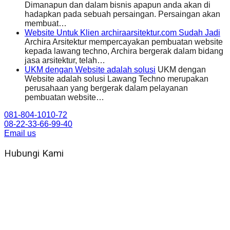
Dimanapun dan dalam bisnis apapun anda akan di
hadapkan pada sebuah persaingan. Persaingan akan
membuat…
Website Untuk Klien archiraarsitektur.com Sudah Jadi
Archira Arsitektur mempercayakan pembuatan website
kepada lawang techno, Archira bergerak dalam bidang
jasa arsitektur, telah…
UKM dengan Website adalah solusi
UKM dengan
Website adalah solusi Lawang Techno merupakan
perusahaan yang bergerak dalam pelayanan
pembuatan website…
081-804-1010-72
08-22-33-66-99-40
Email us
Hubungi Kami
WA 081 804 1010 72 (24 Jam)
Jam Kerja Kantor : 08.00–17.00 WIB
Alamat kantor
Jl. Gorongan 6 199B Condong Catur Kec. Depok, Kabupaten
Sleman, Daerah Istimewa Yogyakarta 55281