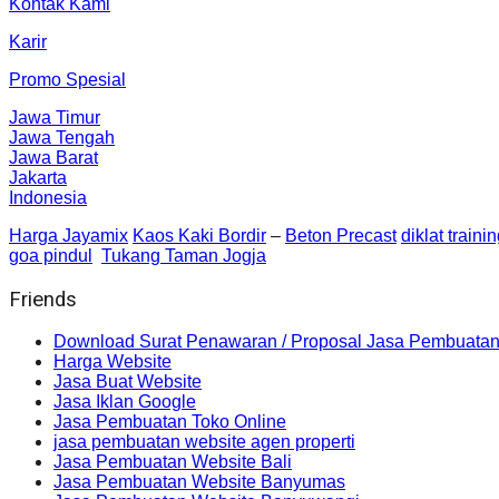
Kontak Kami
Karir
Promo Spesial
Jawa Timur
Jawa Tengah
Jawa Barat
Jakarta
Indonesia
Harga Jayamix
Kaos Kaki Bordir
–
Beton Precast
diklat traini
goa pindul
Tukang Taman Jogja
Friends
Download Surat Penawaran / Proposal Jasa Pembuatan
Harga Website
Jasa Buat Website
Jasa Iklan Google
Jasa Pembuatan Toko Online
jasa pembuatan website agen properti
Jasa Pembuatan Website Bali
Jasa Pembuatan Website Banyumas