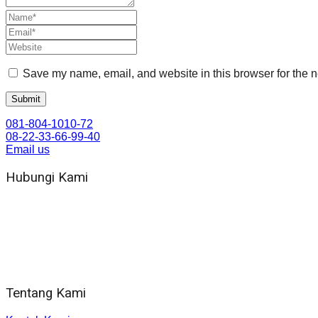
Save my name, email, and website in this browser for the n
081-804-1010-72
08-22-33-66-99-40
Email us
Hubungi Kami
WA 081 804 1010 72 (24 Jam)
Jam Kerja Kantor : 08.00–17.00 WIB
Alamat kantor
Jl. Gorongan 6 199B Condong Catur Kec. Depok, Kabupaten 
Tentang Kami