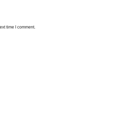
ext time I comment.
Sleman, Daerah Istimewa Yogyakarta 55281