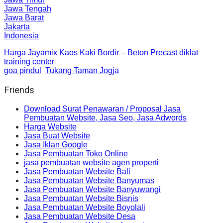
Jawa Tengah
Jawa Barat
Jakarta
Indonesia
Harga Jayamix
Kaos Kaki Bordir
–
Beton Precast
diklat
training center
goa pindul
Tukang Taman Jogja
Friends
Download Surat Penawaran / Proposal Jasa
Pembuatan Website, Jasa Seo, Jasa Adwords
Harga Website
Jasa Buat Website
Jasa Iklan Google
Jasa Pembuatan Toko Online
jasa pembuatan website agen properti
Jasa Pembuatan Website Bali
Jasa Pembuatan Website Banyumas
Jasa Pembuatan Website Banyuwangi
Jasa Pembuatan Website Bisnis
Jasa Pembuatan Website Boyolali
Jasa Pembuatan Website Desa