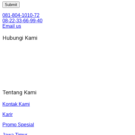
081-804-1010-72
08-22-33-66-99-40
Email us
Hubungi Kami
WA 081 804 1010 72 (24 Jam)
Jam Kerja Kantor : 08.00–17.00 WIB
Alamat kantor
Jl. Gorongan 6 199B Condong Catur Kec. Depok, Kabupaten
Sleman, Daerah Istimewa Yogyakarta 55281
Tentang Kami
Kontak Kami
Karir
Promo Spesial
Jawa Timur