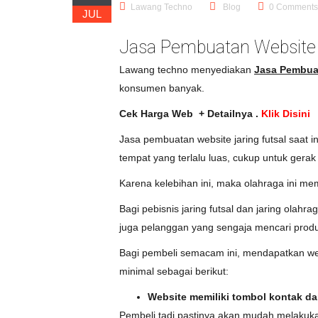
Lawang Techno
Blog
0 Comments
JUL
Jasa Pembuatan Website 
Lawang techno menyediakan
Jasa Pembuat
konsumen banyak.
Cek Harga Web + Detailnya .
Klik Disini
Jasa pembuatan website jaring futsal saat i
tempat yang terlalu luas, cukup untuk gerak
Karena kelebihan ini, maka olahraga ini me
Bagi pebisnis jaring futsal dan jaring olahr
juga pelanggan yang sengaja mencari produk
Bagi pembeli semacam ini, mendapatkan webs
minimal sebagai berikut:
Website memiliki tombol kontak da
Pembeli tadi pastinya akan mudah melakukan 