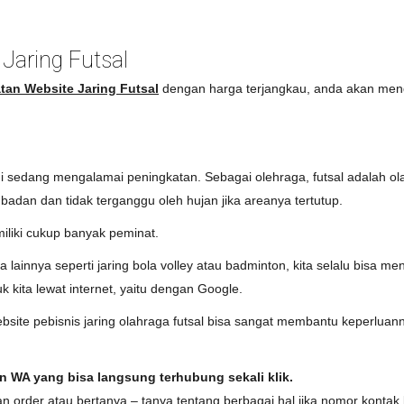
Jaring Futsal
an Website Jaring Futsal
dengan harga terjangkau, anda akan menda
ni sedang mengalamai peningkatan. Sebagai olehraga, futsal adalah ola
 badan dan tidak terganggu oleh hujan jika areanya tertutup.
miliki cukup banyak peminat.
aga lainnya seperti jaring bola volley atau badminton, kita selalu bisa 
 kita lewat internet, yaitu dengan Google.
ite pebisnis jaring olahraga futsal bisa sangat membantu keperluannya
n WA yang bisa langsung terhubung sekali klik.
order atau bertanya – tanya tentang berbagai hal jika nomor kontak b