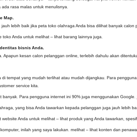
a ada rasa malas untuk menulisnya.
le Map.
jauh lebih baik jika peta toko olahraga Anda bisa dilihat banyak calon 
toko Anda untuk melihat – lihat barang lainnya juga.
dentitas bisnis Anda.
ita. Apapun kesan calon pelanggan online, terlebih dahulu akan ditentuk
ada di tempat yang mudah terlihat atau mudah dijangkau. Para penggun
stomer service kita.
 banyak. Para pengguna internet ini 90% juga menggunakan Google. 
olahraga, yang bisa Anda tawarkan kepada pelanggan juga jauh lebih ba
 website Anda untuk melihat – lihat produk yang Anda tawarkan, spesifi
ko komputer, inilah yang saya lakukan. melihat – lihat konten dan pen