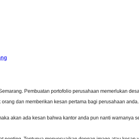
ang
i Semarang. Pembuatan portofolio perusahaan memerlukan desa
yak orang dan memberikan kesan pertama bagi perusahaan anda. 
maka akan ada kesan bahwa kantor anda pun nanti warnanya se
ngat penting. Tentunya menyesuaikan dengan image atau kesan 