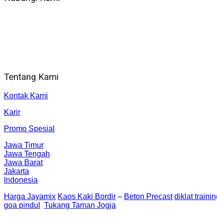
WA 081 804 1010 72 (24 Jam)
Jam Kerja Kantor : 08.00–17.00 WIB
Alamat kantor
Jl. Gorongan 6 199B Condong Catur Kec. Depok, Kabupaten 
Tentang Kami
Kontak Kami
Karir
Promo Spesial
Jawa Timur
Jawa Tengah
Jawa Barat
Jakarta
Indonesia
Harga Jayamix
Kaos Kaki Bordir
–
Beton Precast
diklat traini
goa pindul
Tukang Taman Jogja