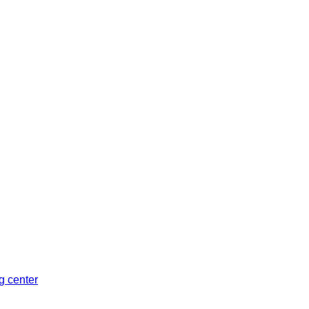
Sleman, Daerah Istimewa Yogyakarta 55281
ng center