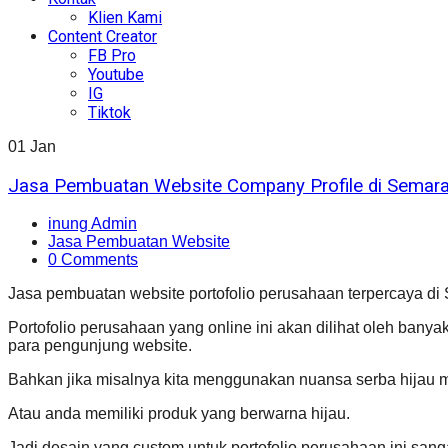
Klien Kami
Content Creator
FB Pro
Youtube
IG
Tiktok
01
Jan
Jasa Pembuatan Website Company Profile di Semar
inung Admin
Jasa Pembuatan Website
0 Comments
Jasa pembuatan website portofolio perusahaan terpercaya d
Portofolio perusahaan yang online ini akan dilihat oleh ban
para pengunjung website.
Bahkan jika misalnya kita menggunakan nuansa serba hijau 
Atau anda memiliki produk yang berwarna hijau.
Jadi desain yang custom untuk portofolio perusahaan ini sa