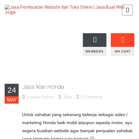
MEMBERS
WA CHAT
Jasa Iklan Honda
24
Lawang Techno
Blog
0 Comments
MAY
Untuk sahabat yang sekarang bekerja sebagai sales /
marketing Honda baik mobil ataupun sepeda motor, ayo
segera buatkan website agar banyak penjualan sahabat,
yang otomatis komisi juga banyak 🙂