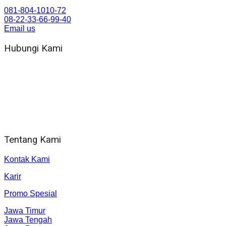
081-804-1010-72
08-22-33-66-99-40
Email us
Hubungi Kami
WA 081 804 1010 72 (24 Jam)
Jam Kerja Kantor : 08.00–17.00 WIB
Alamat kantor
Jl. Gorongan 6 199B Condong Catur Kec. Depok, Kabupaten
Sleman, Daerah Istimewa Yogyakarta 55281
Tentang Kami
Kontak Kami
Karir
Promo Spesial
Jawa Timur
Jawa Tengah