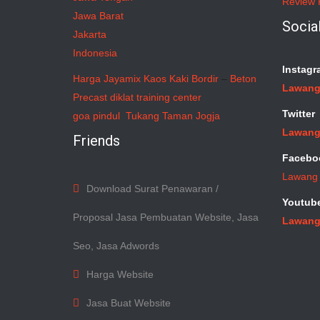
Review 
Jawa Barat
Socia
Jakarta
Indonesia
Instagr
Harga Jayamix
Kaos Kaki Bordir
–
Beton
Lawang
Precast
diklat training center
Twitter
goa pindul
Tukang Taman Jogja
Lawang
Friends
Facebo
Lawang
Download Surat Penawaran /
Youtub
Proposal Jasa Pembuatan Website, Jasa
Lawang
Seo, Jasa Adwords
Harga Website
Jasa Buat Website