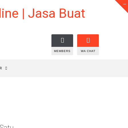
MEMBERS
WA CHAT
R
 Satu