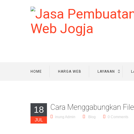
HOME
HARGA WEB
LAYANAN
L
Cara Menggabungkan File
18
inung Admin
Blog
0 Comments
JUL