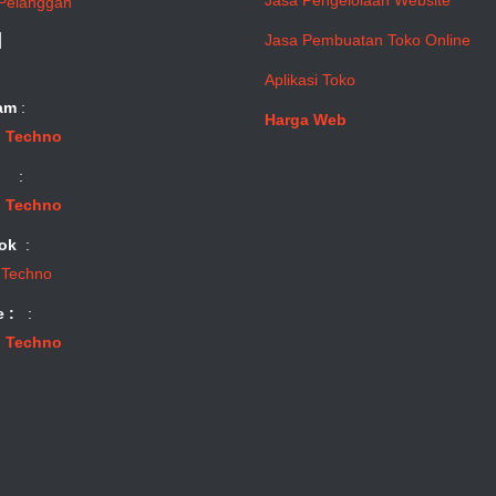
Jasa Pengelolaan Website
Pelanggan
l
Jasa Pembuatan Toko Online
Aplikasi Toko
am
:
Harga Web
 Techno
:
 Techno
ok
:
 Techno
e :
:
 Techno