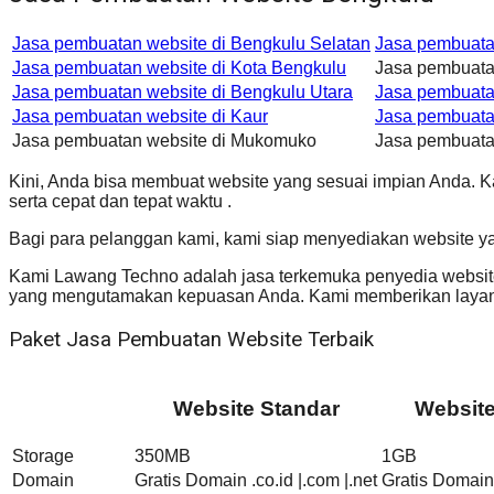
Jasa pembuatan website di Bengkulu Selatan
Jasa pembuata
Jasa pembuatan website di Kota Bengkulu
Jasa pembuata
Jasa pembuatan website di Bengkulu Utara
Jasa pembuata
Jasa pembuatan website di Kaur
Jasa pembuata
Jasa pembuatan website di Mukomuko
Jasa pembuata
Kini, Anda bisa membuat website yang sesuai impian Anda. 
serta cepat dan tepat waktu .
Bagi para pelanggan kami, kami siap menyediakan website y
Kami Lawang Techno adalah jasa terkemuka penyedia website 
yang mengutamakan kepuasan Anda. Kami memberikan layana
Paket Jasa Pembuatan Website Terbaik
Website Standar
Websit
Storage
350MB
1GB
Domain
Gratis Domain .co.id |.com |.net
Gratis Domain 