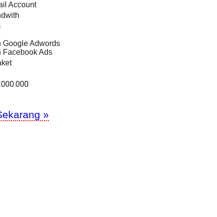
il Account
ndwith
m
an Google Adwords
an Facebook Ads
ket
.000.000
Sekarang »