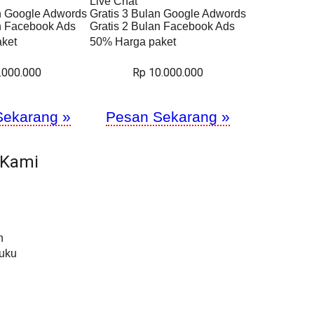
Live Chat
an Google Adwords
Gratis 3 Bulan Google Adwords
an Facebook Ads
Gratis 2 Bulan Facebook Ads
ket
50% Harga paket
.000.000
Rp 10.000.000
Sekarang »
Pesan Sekarang »
 Kami
h
Buku