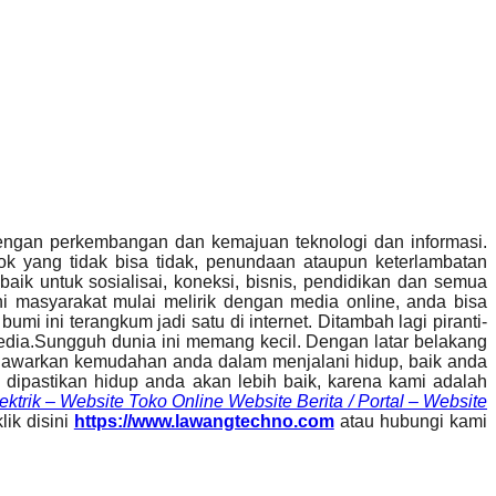
engan perkembangan dan kemajuan teknologi dan informasi.
k yang tidak bisa tidak, penundaan ataupun keterlambatan
aik untuk sosialisai, koneksi, bisnis, pendidikan dan semua
i masyarakat mulai melirik dengan media online, anda bisa
 ini terangkum jadi satu di internet. Ditambah lagi piranti-
sedia.Sungguh dunia ini memang kecil. Dengan latar belakang
enawarkan kemudahan anda dalam menjalani hidup, baik anda
 dipastikan hidup anda akan lebih baik, karena kami adalah
trik – Website Toko Online Website Berita / Portal – Website
lik disini
https://www.lawangtechno.com
atau hubungi kami