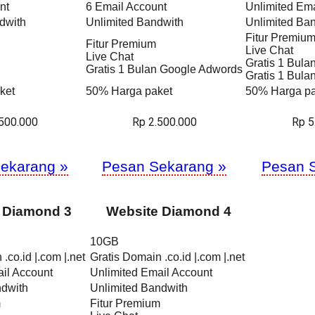
nt
6 Email Account
Unlimited Ema
dwith
Unlimited Bandwith
Unlimited Ba
Fitur Premiu
Fitur Premium
Live Chat
Live Chat
Gratis 1 Bul
Gratis 1 Bulan Google Adwords
Gratis 1 Bul
ket
50% Harga paket
50% Harga pa
.500.000
Rp 2.500.000
Rp 5
ekarang »
Pesan Sekarang »
Pesan 
 Diamond 3
Website Diamond 4
10GB
.co.id |.com |.net
Gratis Domain .co.id |.com |.net
il Account
Unlimited Email Account
ndwith
Unlimited Bandwith
m
Fitur Premium