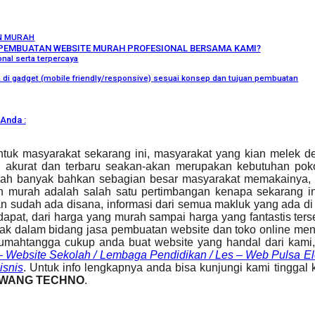
N MURAH
PEMBUATAN WEBSITE MURAH PROFESIONAL BERSAMA KAMI?
nal serta terpercaya
ka di gadget (mobile friendly/responsive) sesuai konsep dan tujuan pembuatan
Anda :
tuk masyarakat sekarang ini, masyarakat yang kian melek d
ng akurat dan terbaru seakan-akan merupakan kebutuhan poko
 sudah banyak bahkan sebagian besar masyarakat memakainya, b
n murah adalah salah satu pertimbangan kenapa sekarang in
udah ada disana, informasi dari semua makluk yang ada di bumi
idapat, dari harga yang murah sampai harga yang fantastis ter
erak dalam bidang jasa pembuatan website dan toko online m
rumahtangga cukup anda buat website yang handal dari kami,
– Website Sekolah / Lembaga Pendidikan / Les – Web Pulsa Elek
isnis
. Untuk info lengkapnya anda bisa kunjungi kami tinggal k
WANG TECHNO
.