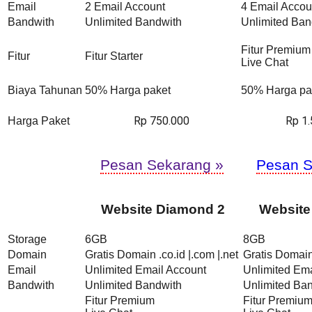
Email
2 Email Account
4 Email Accou
Bandwith
Unlimited Bandwith
Unlimited Ban
Fitur Premium
Fitur
Fitur Starter
Live Chat
Biaya Tahunan
50% Harga paket
50% Harga pa
Rp 750.000
Rp 1
Harga Paket
Pesan Sekarang »
Pesan S
Website Diamond 2
Website
Storage
6GB
8GB
Domain
Gratis Domain .co.id |.com |.net
Gratis Domain 
Email
Unlimited Email Account
Unlimited Ema
Bandwith
Unlimited Bandwith
Unlimited Ba
Fitur Premium
Fitur Premiu