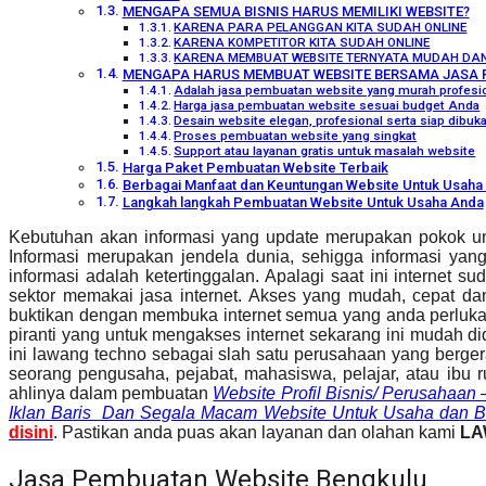
MENGAPA SEMUA BISNIS HARUS MEMILIKI WEBSITE?
KARENA PARA PELANGGAN KITA SUDAH ONLINE
KARENA KOMPETITOR KITA SUDAH ONLINE
KARENA MEMBUAT WEBSITE TERNYATA MUDAH DA
MENGAPA HARUS MEMBUAT WEBSITE BERSAMA JASA 
Adalah jasa pembuatan website yang murah profesio
Harga jasa pembuatan website sesuai budget Anda
Desain website elegan, profesional serta siap dibu
Proses pembuatan website yang singkat
Support atau layanan gratis untuk masalah website
Harga Paket Pembuatan Website Terbaik
Berbagai Manfaat dan Keuntungan Website Untuk Usaha 
Langkah langkah Pembuatan Website Untuk Usaha Anda
Kebutuhan akan informasi yang update merupakan pokok un
Informasi merupakan jendela dunia, sehigga informasi ya
informasi adalah ketertinggalan. Apalagi saat ini internet
sektor memakai jasa internet. Akses yang mudah, cepat da
buktikan dengan membuka internet semua yang anda perlukan s
piranti yang untuk mengakses internet sekarang ini mudah d
ini lawang techno sebagai slah satu perusahaan yang berg
seorang pengusaha, pejabat, mahasiswa, pelajar, atau ibu 
ahlinya dalam pembuatan
Website Profil Bisnis/ Perusahaan 
Iklan Baris Dan Segala Macam Website Untuk Usaha dan B
disini
. Pastikan anda puas akan layanan dan olahan kami
LA
Jasa Pembuatan Website Bengkulu