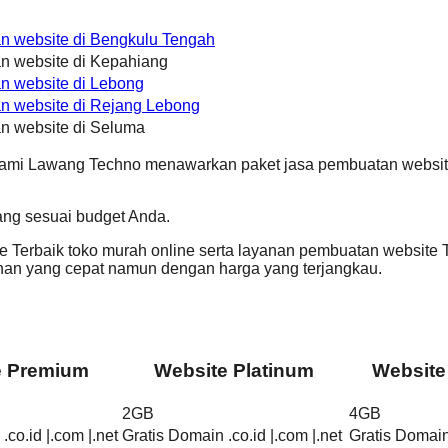
n website di Bengkulu Tengah
n website di Kepahiang
n website di Lebong
n website di Rejang Lebong
n website di Seluma
Kami Lawang Techno menawarkan paket jasa pembuatan website 
ang sesuai budget Anda.
Terbaik toko murah online serta layanan pembuatan website T
n yang cepat namun dengan harga yang terjangkau.
e Premium
Website Platinum
Website
2GB
4GB
.co.id |.com |.net
Gratis Domain .co.id |.com |.net
Gratis Domain 