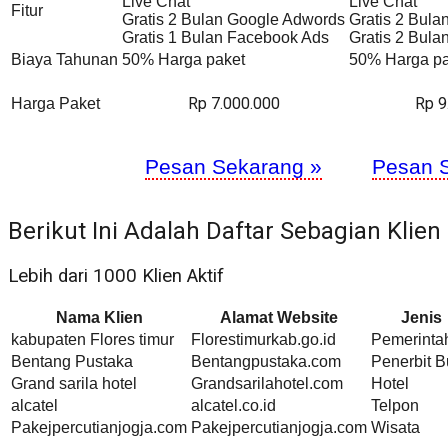
Live Chat
Live Chat
Fitur
Gratis 2 Bulan Google Adwords
Gratis 2 Bul
Gratis 1 Bulan Facebook Ads
Gratis 2 Bul
Biaya Tahunan
50% Harga paket
50% Harga pa
Rp 7.000.000
Rp 9
Harga Paket
Pesan Sekarang »
Pesan 
Berikut Ini Adalah Daftar Sebagian Klien
Lebih dari 1000 Klien Aktif
Nama Klien
Alamat Website
Jenis
kabupaten Flores timur
Florestimurkab.go.id
Pemerinta
Bentang Pustaka
Bentangpustaka.com
Penerbit 
Grand sarila hotel
Grandsarilahotel.com
Hotel
alcatel
alcatel.co.id
Telpon
Pakejpercutianjogja.com
Pakejpercutianjogja.com
Wisata