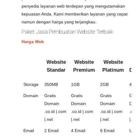
penyedia layanan web terdepan yang mengutamakan
kepuasan Anda. Kami memberikan layanan yang cepat
namun dengan harga yang terjangkau.
Paket Jasa Pembuatan Website Terbaik
Harga Web
Website
Website
Website
W
Standar
Premium
Platinum
Di
Storage
350MB
1GB
2GB
4G
Domain
Gratis
Gratis
Gratis
Gra
Domain
Domain
Domain
Do
.co.id |.com
.co.id |.com
.co.id |.com
.co
|.net
|.net
|.net
|.n
Email
2 Email
4 Email
6 Email
Unl