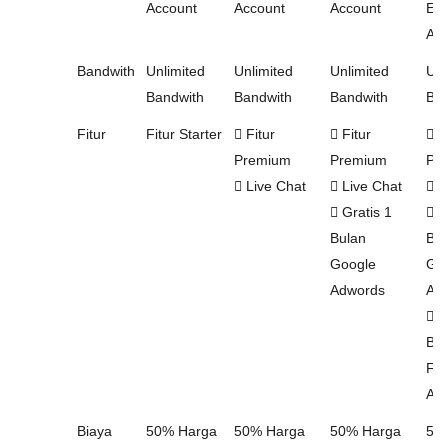
Account
Account
Account
Ema
Acc
Bandwith
Unlimited
Unlimited
Unlimited
Unl
Bandwith
Bandwith
Bandwith
Ban
Fitur
Fitur Starter
Fitur
Fitur
Fi
Premium
Premium
Pr
Live Chat
Live Chat
L
Gratis 1
Gr
Bulan
Bul
Google
Go
Adwords
Ad
Gr
Bul
Fa
Ad
Biaya
50% Harga
50% Harga
50% Harga
50