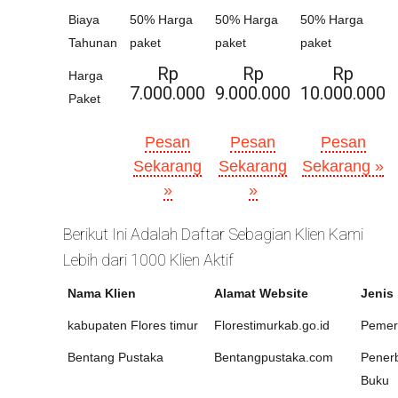
Biaya
50% Harga
50% Harga
50% Harga
Tahunan
paket
paket
paket
Rp
Rp
Rp
Harga
7.000.000
9.000.000
10.000.000
Paket
Pesan
Pesan
Pesan
Sekarang
Sekarang
Sekarang »
»
»
Berikut Ini Adalah Daftar Sebagian Klien Kami
Lebih dari 1000 Klien Aktif
Nama Klien
Alamat Website
Jenis
kabupaten Flores timur
Florestimurkab.go.id
Pemer
Bentang Pustaka
Bentangpustaka.com
Penerb
Buku