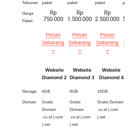
Tahunan
paket
paket
paket
pak
Rp
Rp
Rp
Harga
750.000
1.500.000
2.500.000
5.
Paket
Pesan
Pesan
Pesan
Sekarang
Sekarang
Sekarang
S
»
»
»
Website
Website
Website
Diamond 2
Diamond 3
Diamond 4
Storage
6GB
8GB
10GB
Domain
Gratis
Gratis
Gratis Domain
Domain
Domain
.co.id |.com
.co.id |.com
.co.id |.com
|.net
|.net
|.net