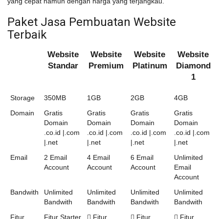
yang cepat namun dengan harga yang terjangkau.
Paket Jasa Pembuatan Website
Terbaik
Website
Website
Website
Website
Standar
Premium
Platinum
Diamond
1
Storage
350MB
1GB
2GB
4GB
Domain
Gratis
Gratis
Gratis
Gratis
Domain
Domain
Domain
Domain
.co.id |.com
.co.id |.com
.co.id |.com
.co.id |.com
|.net
|.net
|.net
|.net
Email
2 Email
4 Email
6 Email
Unlimited
Account
Account
Account
Email
Account
Bandwith
Unlimited
Unlimited
Unlimited
Unlimited
Bandwith
Bandwith
Bandwith
Bandwith
Fitur
Fitur Starter
Fitur
Fitur
Fitur