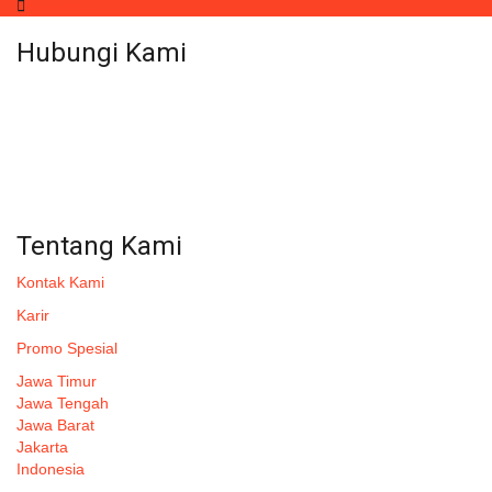
Email us
Hubungi Kami
WA 081 804 1010 72 (24 Jam)
Jam Kerja Kantor : 08.00–17.00 WIB
Alamat kantor
Jl. Gorongan 6 199B Condong Catur Kec. Depok, Kabupaten
Sleman, Daerah Istimewa Yogyakarta 55281
Tentang Kami
Kontak Kami
Karir
Promo Spesial
Jawa Timur
Jawa Tengah
Jawa Barat
Jakarta
Indonesia