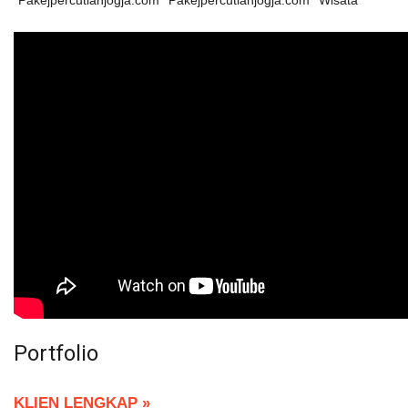
Pakejpercutianjogja.com
Pakejpercutianjogja.com
Wisata
Portfolio
KLIEN LENGKAP »