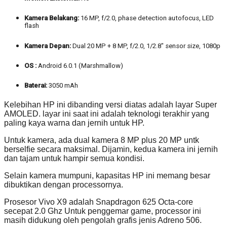
Kamera Belakang:
16 MP, f/2.0, phase detection autofocus, LED
flash
Kamera Depan:
Dual 20 MP + 8 MP, f/2.0, 1/2.8″ sensor size, 1080p
OS :
Android 6.0.1 (Marshmallow)
Baterai:
3050 mAh
Kelebihan HP ini dibanding versi diatas adalah layar Super
AMOLED. layar ini saat ini adalah teknologi terakhir yang
paling kaya warna dan jernih untuk HP.
Untuk kamera, ada dual kamera 8 MP plus 20 MP untk
berselfie secara maksimal. Dijamin, kedua kamera ini jernih
dan tajam untuk hampir semua kondisi.
Selain kamera mumpuni, kapasitas HP ini memang besar
dibuktikan dengan processornya.
Prosesor Vivo X9 adalah Snapdragon 625 Octa-core
secepat 2.0 Ghz Untuk penggemar game, processor ini
masih didukung oleh pengolah grafis jenis Adreno 506.