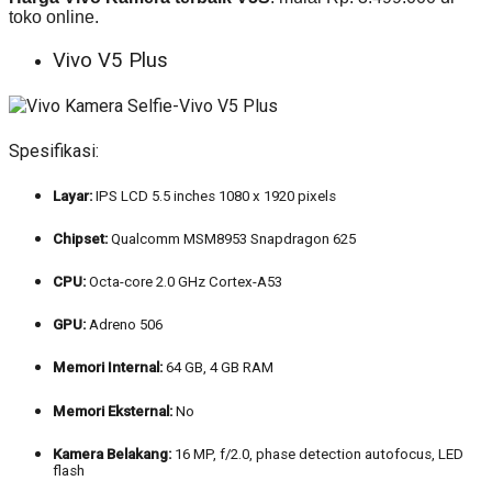
toko online.
Vivo V5 Plus
Spesifikasi:
Layar:
IPS LCD 5.5 inches 1080 x 1920 pixels
Chipset:
Qualcomm MSM8953 Snapdragon 625
CPU:
Octa-core 2.0 GHz Cortex-A53
GPU:
Adreno 506
Memori Internal:
64 GB, 4 GB RAM
Memori Eksternal:
No
Kamera Belakang:
16 MP, f/2.0, phase detection autofocus, LED
flash