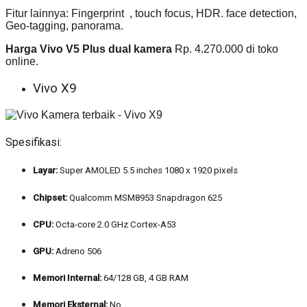
Fitur lainnya: Fingerprint , touch focus, HDR. face detection,
Geo-tagging, panorama.
Harga Vivo V5 Plus dual kamera
Rp. 4.270.000 di toko
online.
Vivo X9
Spesifikasi:
Layar:
Super AMOLED 5.5 inches 1080 x 1920 pixels
Chipset:
Qualcomm MSM8953 Snapdragon 625
CPU:
Octa-core 2.0 GHz Cortex-A53
GPU:
Adreno 506
Memori Internal:
64/128 GB, 4 GB RAM
Memori Eksternal:
No