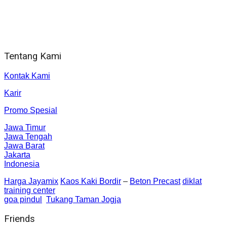
Alamat kantor
Jl. Gorongan 6 199B Condong Catur Kec. Depok, Kabupaten
Sleman, Daerah Istimewa Yogyakarta 55281
Tentang Kami
Kontak Kami
Karir
Promo Spesial
Jawa Timur
Jawa Tengah
Jawa Barat
Jakarta
Indonesia
Harga Jayamix
Kaos Kaki Bordir
–
Beton Precast
diklat
training center
goa pindul
Tukang Taman Jogja
Friends