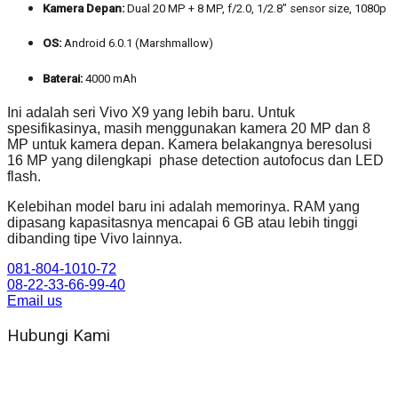
Kamera Depan:
Dual 20 MP + 8 MP, f/2.0, 1/2.8″ sensor size, 1080p
OS:
Android 6.0.1 (Marshmallow)
Baterai:
4000 mAh
Ini adalah seri Vivo X9 yang lebih baru. Untuk
spesifikasinya, masih menggunakan kamera 20 MP dan 8
MP untuk kamera depan. Kamera belakangnya beresolusi
16 MP yang dilengkapi phase detection autofocus dan LED
flash.
Kelebihan model baru ini adalah memorinya. RAM yang
dipasang kapasitasnya mencapai 6 GB atau lebih tinggi
dibanding tipe Vivo lainnya.
081-804-1010-72
08-22-33-66-99-40
Email us
Hubungi Kami
WA 081 804 1010 72 (24 Jam)
Jam Kerja Kantor : 08.00–17.00 WIB