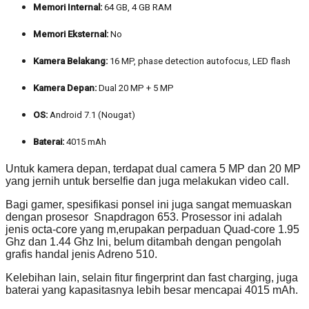
Memori Internal:
64 GB, 4 GB RAM
Memori Eksternal:
No
Kamera Belakang:
16 MP, phase detection autofocus, LED flash
Kamera Depan:
Dual 20 MP + 5 MP
OS:
Android 7.1 (Nougat)
Baterai:
4015 mAh
Untuk kamera depan, terdapat dual camera 5 MP dan 20 MP
yang jernih untuk berselfie dan juga melakukan video call.
Bagi gamer, spesifikasi ponsel ini juga sangat memuaskan
dengan prosesor Snapdragon 653. Prosessor ini adalah
jenis octa-core yang m,erupakan perpaduan Quad-core 1.95
Ghz dan 1.44 Ghz Ini, belum ditambah dengan pengolah
grafis handal jenis Adreno 510.
Kelebihan lain, selain fitur fingerprint dan fast charging, juga
baterai yang kapasitasnya lebih besar mencapai 4015 mAh.