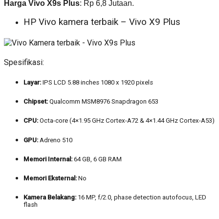
Harga Vivo X9s Plus
: Rp 6,8 Jutaan.
HP Vivo kamera terbaik – Vivo X9 Plus
Spesifikasi:
Layar:
IPS LCD 5.88 inches 1080 x 1920 pixels
Chipset:
Qualcomm MSM8976 Snapdragon 653
CPU:
Octa-core (4×1.95 GHz Cortex-A72 & 4×1.44 GHz Cortex-A53)
GPU:
Adreno 510
Memori Internal:
64 GB, 6 GB RAM
Memori Eksternal:
No
Kamera Belakang:
16 MP, f/2.0, phase detection autofocus, LED
flash