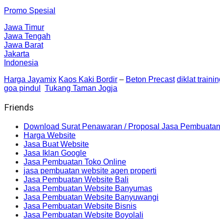
Promo Spesial
Jawa Timur
Jawa Tengah
Jawa Barat
Jakarta
Indonesia
Harga Jayamix
Kaos Kaki Bordir
–
Beton Precast
diklat traini
goa pindul
Tukang Taman Jogja
Friends
Download Surat Penawaran / Proposal Jasa Pembuatan
Harga Website
Jasa Buat Website
Jasa Iklan Google
Jasa Pembuatan Toko Online
jasa pembuatan website agen properti
Jasa Pembuatan Website Bali
Jasa Pembuatan Website Banyumas
Jasa Pembuatan Website Banyuwangi
Jasa Pembuatan Website Bisnis
Jasa Pembuatan Website Boyolali