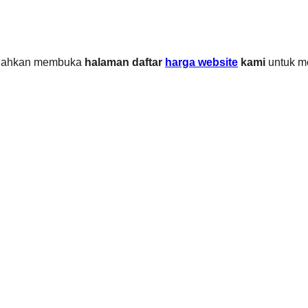
 Silahkan membuka
halaman daftar
harga website
kami
untuk m
Sleman, Daerah Istimewa Yogyakarta 55281