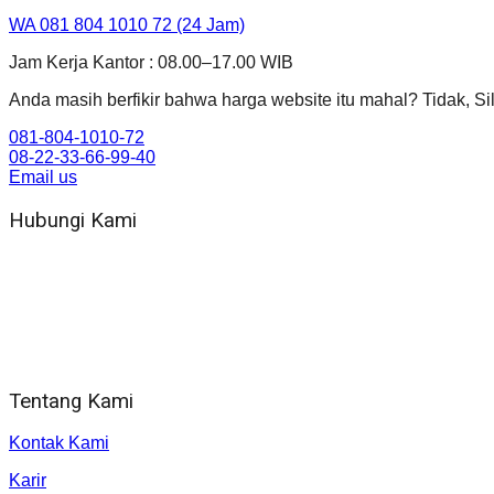
WA 081 804 1010 72 (24 Jam)
Jam Kerja Kantor : 08.00–17.00 WIB
Anda masih berfikir bahwa harga website itu mahal? Tidak,
081-804-1010-72
08-22-33-66-99-40
Email us
Hubungi Kami
WA 081 804 1010 72 (24 Jam)
Jam Kerja Kantor : 08.00–17.00 WIB
Alamat kantor
Jl. Gorongan 6 199B Condong Catur Kec. Depok, Kabupaten 
Tentang Kami
Kontak Kami
Karir