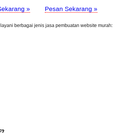
Sekarang »
Pesan Sekarang »
layani berbagai jenis jasa pembuatan website murah:
E?