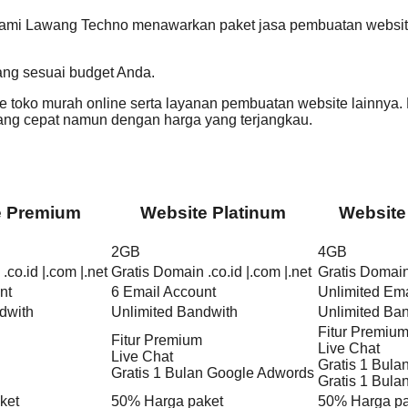
Kami Lawang Techno menawarkan paket jasa pembuatan website 
ang sesuai budget Anda.
 toko murah online serta layanan pembuatan website lainnya.
g cepat namun dengan harga yang terjangkau.
e Premium
Website Platinum
Website
2GB
4GB
.co.id |.com |.net
Gratis Domain .co.id |.com |.net
Gratis Domain 
nt
6 Email Account
Unlimited Ema
dwith
Unlimited Bandwith
Unlimited Ba
Fitur Premiu
Fitur Premium
Live Chat
Live Chat
Gratis 1 Bul
Gratis 1 Bulan Google Adwords
Gratis 1 Bul
ket
50% Harga paket
50% Harga pa