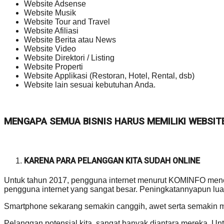
Website Adsense
Website Musik
Website Tour and Travel
Website Afiliasi
Website Berita atau News
Website Video
Website Direktori / Listing
Website Properti
Website Applikasi (Restoran, Hotel, Rental, dsb)
Website lain sesuai kebutuhan Anda.
MENGAPA SEMUA BISNIS HARUS MEMILIKI WEBSIT
KARENA PARA PELANGGAN KITA SUDAH ONLINE
Untuk tahun 2017, pengguna internet menurut KOMINFO mencap
pengguna internet yang sangat besar. Peningkatannyapun luar
Smartphone sekarang semakin canggih, awet serta semakin 
Pelanggan potensial kita, sangat banyak diantara mereka.