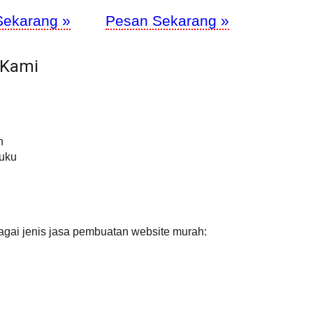
Sekarang »
Pesan Sekarang »
 Kami
h
Buku
agai jenis jasa pembuatan website murah: