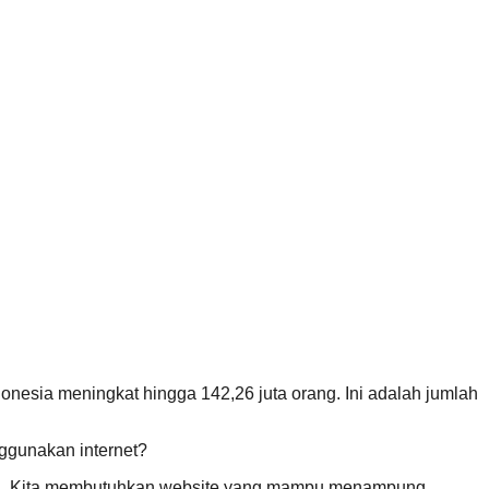
nesia meningkat hingga 142,26 juta orang. Ini adalah jumlah
ggunakan internet?
adai. Kita membutuhkan website yang mampu menampung