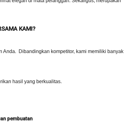
rlihat elegan di mata pelanggan. Sekaligus, merupakan
RSAMA KAMI?
n Anda. Dibandingkan kompetitor, kami memiliki banyak
ikan hasil yang berkualitas.
juan pembuatan