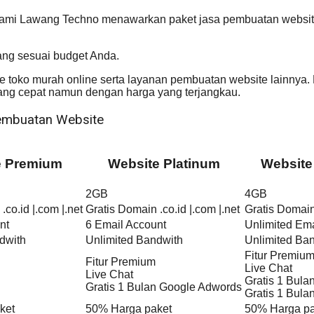
Kami Lawang Techno menawarkan paket jasa pembuatan website 
ang sesuai budget Anda.
 toko murah online serta layanan pembuatan website lainnya.
g cepat namun dengan harga yang terjangkau.
embuatan Website
e Premium
Website Platinum
Website
2GB
4GB
.co.id |.com |.net
Gratis Domain .co.id |.com |.net
Gratis Domain 
nt
6 Email Account
Unlimited Ema
dwith
Unlimited Bandwith
Unlimited Ba
Fitur Premiu
Fitur Premium
Live Chat
Live Chat
Gratis 1 Bul
Gratis 1 Bulan Google Adwords
Gratis 1 Bul
ket
50% Harga paket
50% Harga pa