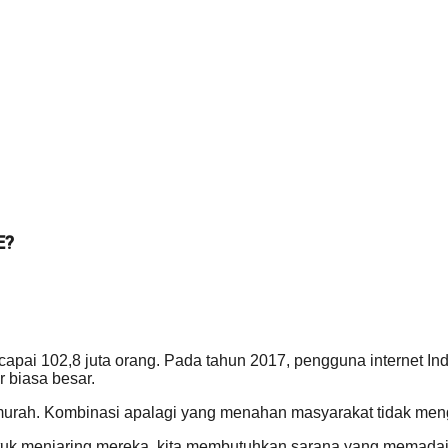
E?
ai 102,8 juta orang. Pada tahun 2017, pengguna internet Indo
 biasa besar.
murah. Kombinasi apalagi yang menahan masyarakat tidak men
 Untuk menjaring mereka, kita membutuhkan sarana yang mem