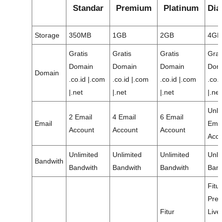
Standar
Premium
Platinum
Dia
Storage
350MB
1GB
2GB
4GB
Gratis
Gratis
Gratis
Grat
Domain
Domain
Domain
Dom
Domain
.co.id |.com
.co.id |.com
.co.id |.com
.co.
|.net
|.net
|.net
|.net
Unli
2 Email
4 Email
6 Email
Email
Emai
Account
Account
Account
Acc
Unlimited
Unlimited
Unlimited
Unli
Bandwith
Bandwith
Bandwith
Bandwith
Band
Fitur
Pre
Fitur
Live