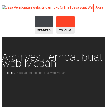
MEMBERS
WA CHAT
Archives: tempat buat
web Medan
Home
/
Posts tagged "tempat buat web Medan"