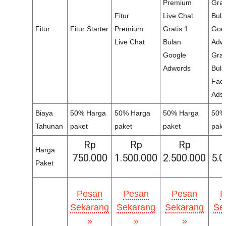
Premium
Grat
Fitur
Live Chat
Bula
Fitur
Fitur Starter
Premium
Gratis 1
Goo
Live Chat
Bulan
Adw
Google
Grat
Adwords
Bula
Fac
Ads
Biaya
50% Harga
50% Harga
50% Harga
50%
Tahunan
paket
paket
paket
pake
Rp
Rp
Rp
Harga
750.000
1.500.000
2.500.000
5.0
Paket
Pesan
Pesan
Pesan
P
Sekarang
Sekarang
Sekarang
Se
»
»
»