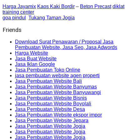
Harga Jayamix
Kaos Kaki Bordir
–
Beton Precast
diklat
training center
goa pindul
Tukang Taman Jogja
Friends
Download Surat Penawaran / Proposal Jasa
Pembuatan Website, Jasa Seo, Jasa Adwords
Harga Website
Jasa Buat Website
Jasa Iklan Google
Jasa Pembuatan Toko Online
jasa pembuatan website agen properti
Jasa Pembuatan Website Bali
Jasa Pembuatan Website Banyumas
Jasa Pembuatan Website Banyuwangi
Jasa Pembuatan Website Bisnis
Jasa Pembuatan Website Boyolali
Jasa Pembuatan Website Desa
Jasa Pembuatan Website ekspor impor
Jasa Pembuatan Website Jepara
Jasa Pembuatan Website Jogja
Jasa Pembuatan Website Jogja
Jasa Pembuatan Website Jogja