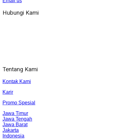
Email us
Hubungi Kami
WA 081 804 1010 72 (24 Jam)
Jam Kerja Kantor : 08.00–17.00 WIB
Alamat kantor
Jl. Gorongan 6 199B Condong Catur Kec. Depok, Kabupaten
Sleman, Daerah Istimewa Yogyakarta 55281
Tentang Kami
Kontak Kami
Karir
Promo Spesial
Jawa Timur
Jawa Tengah
Jawa Barat
Jakarta
Indonesia