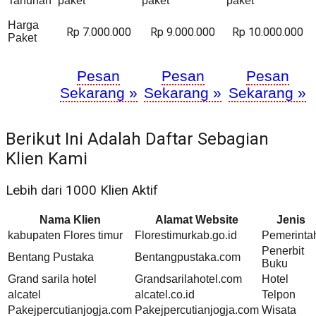
Tahunan
paket
paket
paket
Harga
Rp 7.000.000
Rp 9.000.000
Rp 10.000.000
Paket
Pesan
Pesan
Pesan
Sekarang »
Sekarang »
Sekarang »
Berikut Ini Adalah Daftar Sebagian
Klien Kami
Lebih dari 1000 Klien Aktif
Nama Klien
Alamat Website
Jenis
kabupaten Flores timur
Florestimurkab.go.id
Pemerinta
Penerbit
Bentang Pustaka
Bentangpustaka.com
Buku
Grand sarila hotel
Grandsarilahotel.com
Hotel
alcatel
alcatel.co.id
Telpon
Pakejpercutianjogja.com
Pakejpercutianjogja.com
Wisata