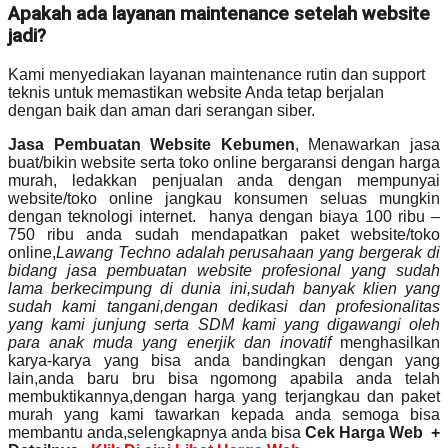
Apakah ada layanan maintenance setelah website
jadi?
Kami menyediakan layanan maintenance rutin dan support
teknis untuk memastikan website Anda tetap berjalan
dengan baik dan aman dari serangan siber.
Jasa Pembuatan Website Kebumen
, Menawarkan jasa
buat/bikin website serta toko online bergaransi dengan harga
murah, ledakkan penjualan anda dengan mempunyai
website/toko online jangkau konsumen seluas mungkin
dengan teknologi internet. hanya dengan biaya 100 ribu –
750 ribu anda sudah mendapatkan paket website/toko
online,
Lawang Techno adalah perusahaan yang bergerak di
bidang jasa pembuatan website profesional yang sudah
lama berkecimpung di dunia ini,sudah banyak klien yang
sudah kami tangani,dengan dedikasi dan profesionalitas
yang kami junjung serta SDM kami yang digawangi oleh
para anak muda yang enerjik dan inovatif
menghasilkan
karya-karya yang bisa anda bandingkan dengan yang
lain,anda baru bru bisa ngomong apabila anda telah
membuktikannya,dengan harga yang terjangkau dan paket
murah yang kami tawarkan kepada anda semoga bisa
membantu anda,selengkapnya anda bisa
Cek Harga Web +