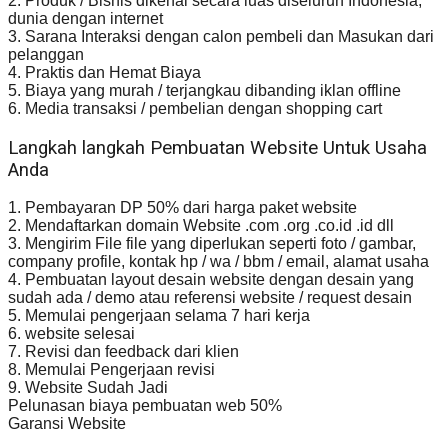
2. Produk / Bisnis dikenal secara luas diseluruh Indonesia,
dunia dengan internet
3. Sarana Interaksi dengan calon pembeli dan Masukan dari
pelanggan
4. Praktis dan Hemat Biaya
5. Biaya yang murah / terjangkau dibanding iklan offline
6. Media transaksi / pembelian dengan shopping cart
Langkah langkah Pembuatan Website Untuk Usaha
Anda
1. Pembayaran DP 50% dari harga paket website
2. Mendaftarkan domain Website .com .org .co.id .id dll
3. Mengirim File file yang diperlukan seperti foto / gambar,
company profile, kontak hp / wa / bbm / email, alamat usaha
4. Pembuatan layout desain website dengan desain yang
sudah ada / demo atau referensi website / request desain
5. Memulai pengerjaan selama 7 hari kerja
6. website selesai
7. Revisi dan feedback dari klien
8. Memulai Pengerjaan revisi
9. Website Sudah Jadi
Pelunasan biaya pembuatan web 50%
Garansi Website