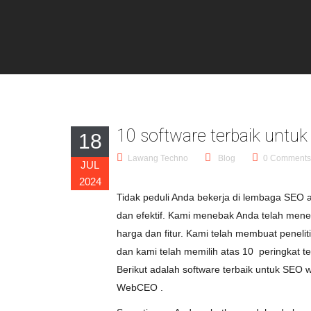
10 software terbaik untu
18
Lawang Techno
Blog
0 Comments
JUL
2024
Tidak
peduli
Anda
bekerja
di
lembaga
SEO
dan
efektif
.
Kami
menebak
Anda
telah
menel
harga
dan
fitur
.
Kami
telah
membuat
penelit
dan
kami telah
memilih
atas
10
peringkat te
Berikut adalah software terbaik untuk SEO 
WebCEO
.