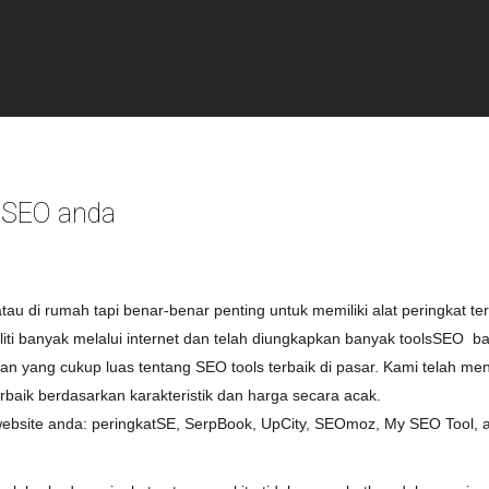
k SEO anda
atau
di
rumah
tapi
benar-benar
penting
untuk
memiliki
alat
peringkat
ter
iti
banyak
melalui
internet
dan
telah
diungkapkan
banyak toolsSEO
ba
ian
yang
cukup
luas
tentang
SEO
tools
terbaik
di
pasar
.
Kami
telah
men
rbaik
berdasarkan karakteristik dan harga secara acak.
website anda
:
peringkat
SE
,
SerpBook
,
UpCity
,
SEOmoz
,
My
SEO
Tool
,
a