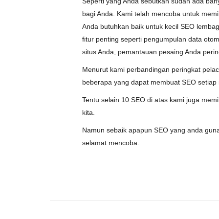
Seperti
yang
Anda
sebutkan
sudah
ada
ban
bagi
Anda
.
Kami
telah
mencoba
untuk
memil
Anda
butuhkan
baik
untuk
kecil
SEO
lemba
fitur
penting
seperti
pengumpulan
data
otom
situs
Anda
,
pemantauan
pesaing
Anda
perin
Menurut
kami
perbandingan
peringkat
pela
beberapa
yang
dapat
membuat
SEO
setiap
Tentu selain 10 SEO di atas kami juga mem
kita.
Namun sebaik apapun SEO yang anda gunaka
selamat mencoba.