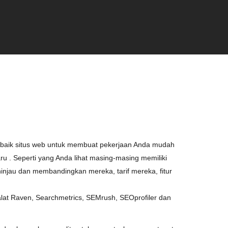
baik
situs web
untuk
membuat
pekerjaan
Anda
mudah
ru
.
Seperti
yang
Anda
lihat
masing-
masing
memiliki
injau
dan
mem
bandingkan
mereka
,
tarif
mereka
,
fitur
lat
Raven
,
Searchmetrics
,
SEMrush
,
SEOprofiler
dan