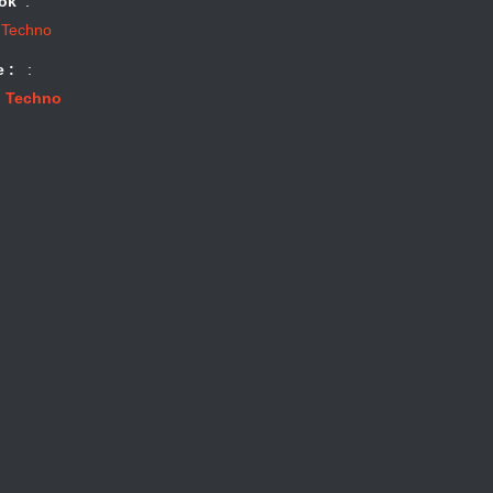
ok
:
 Techno
e :
:
 Techno