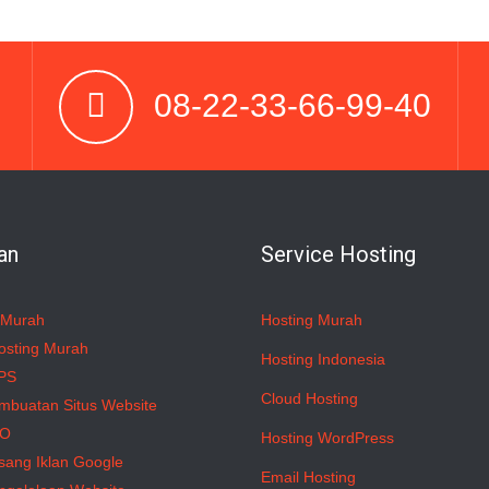
08-22-33-66-99-40
an
Service Hosting
 Murah
Hosting Murah
osting Murah
Hosting Indonesia
PS
Cloud Hosting
mbuatan Situs Website
EO
Hosting WordPress
sang Iklan Google
Email Hosting