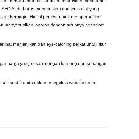
dan
benar-benar
sulit
untuk
memutuskan
mana
tepat
t
SEO
Anda
harus
memutuskan
apa
jenis
alat
yang
ukup
berbagai
.
Hal
ini
penting
untuk
memperhatikan
an
menyesuaikan
laporan
dengan
turunnya
peringkat
terlihat
menjanjikan
dan
eye-catching
berkat
untuk
fitur
engan harga yang sesuai dengan kantong dan keuangan
alkan diri anda dalam mengelola website anda.