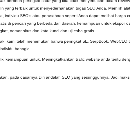
yak
berbeda
peringkat
catur
yang
kita
tidak
menyebutkan
dalam
review
ih
yang
terbaik
untuk
menyederhanakan
tugas
SEO
Anda
.
Memilih
ala
ga
,
individu
SEO’s
atau
perusahaan
seperti
Anda
dapat
melihat
harga
c
atis
di
pencari
yang
berbeda
dan
daerah
,
kemampuan
untuk
ekspor
d
gkat
,
nomor
situs
dan
kata kunci
dan
uji coba
gratis
.
cak
,
kami
telah
menemukan
bahwa
peringkat
SE
,
SerpBook
,
WebCEO
individu
bahagia
.
iliki kemampuan untuk. Meningkatkankan trafic website anda tentu d
n, pada dasarnya Diri andalah SEO yang sesungguhnya. Jadi maksim