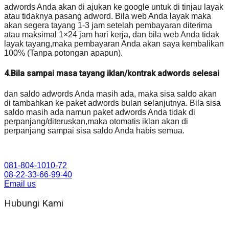
adwords Anda akan di ajukan ke google untuk di tinjau layak
atau tidaknya pasang adword. Bila web Anda layak maka
akan segera tayang 1-3 jam setelah pembayaran diterima
atau maksimal 1×24 jam hari kerja, dan bila web Anda tidak
layak tayang,maka pembayaran Anda akan saya kembalikan
100% (Tanpa potongan apapun).
4.Bila sampai masa tayang iklan/kontrak adwords selesai
dan saldo adwords Anda masih ada, maka sisa saldo akan
di tambahkan ke paket adwords bulan selanjutnya. Bila sisa
saldo masih ada namun paket adwords Anda tidak di
perpanjang/diteruskan,maka otomatis iklan akan di
perpanjang sampai sisa saldo Anda habis semua.
081-804-1010-72
08-22-33-66-99-40
Email us
Hubungi Kami
WA 081 804 1010 72 (24 Jam)