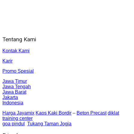
Jam Kerja Kantor : 08.00–17.00 WIB
Alamat kantor
Jl. Gorongan 6 199B Condong Catur Kec. Depok, Kabupaten
Sleman, Daerah Istimewa Yogyakarta 55281
Tentang Kami
Kontak Kami
Karir
Promo Spesial
Jawa Timur
Jawa Tengah
Jawa Barat
Jakarta
Indonesia
Harga Jayamix
Kaos Kaki Bordir
–
Beton Precast
diklat
training center
goa pindul
Tukang Taman Jogja