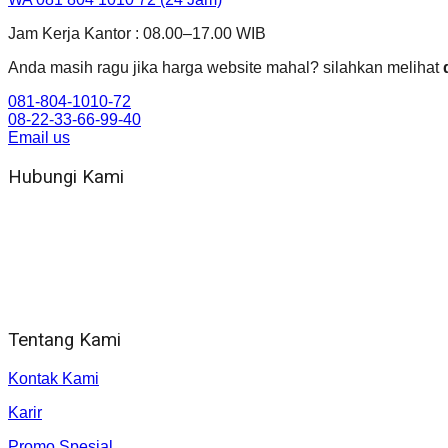
Jam Kerja Kantor : 08.00–17.00 WIB
Anda masih ragu jika harga website mahal? silahkan melihat
081-804-1010-72
08-22-33-66-99-40
Email us
Hubungi Kami
WA 081 804 1010 72 (24 Jam)
Jam Kerja Kantor : 08.00–17.00 WIB
Alamat kantor
Jl. Gorongan 6 199B Condong Catur Kec. Depok, Kabupaten 
Tentang Kami
Kontak Kami
Karir
Promo Spesial