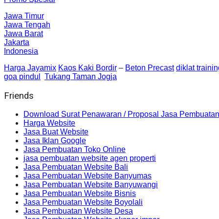
Jawa Timur
Jawa Tengah
Jawa Barat
Jakarta
Indonesia
Harga Jayamix
Kaos Kaki Bordir
–
Beton Precast
diklat traini
goa pindul
Tukang Taman Jogja
Friends
Download Surat Penawaran / Proposal Jasa Pembuatan
Harga Website
Jasa Buat Website
Jasa Iklan Google
Jasa Pembuatan Toko Online
jasa pembuatan website agen properti
Jasa Pembuatan Website Bali
Jasa Pembuatan Website Banyumas
Jasa Pembuatan Website Banyuwangi
Jasa Pembuatan Website Bisnis
Jasa Pembuatan Website Boyolali
Jasa Pembuatan Website Desa