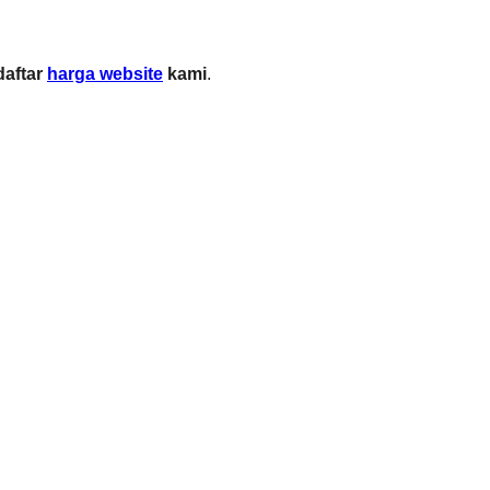
daftar
harga website
kami
.
Sleman, Daerah Istimewa Yogyakarta 55281