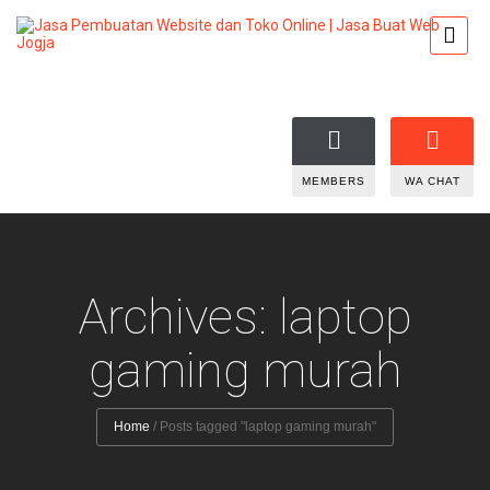
MEMBERS
WA CHAT
Archives: laptop
gaming murah
Home
/
Posts tagged "laptop gaming murah"