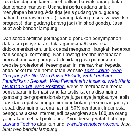
jasa dan dagang karena melibatkan banyak barang baku
dan tenaga manusia. Usaha ini perlu gudang untuk
menyimpan barang. Ada tiga jenis gudang yaitu gudang
bahan baku(raw material), barang dalam proses (wip/work in
progress), dan gudang barang jadi (finished goods). Jasa
buat web bandar lampung
Dan setiap aktifitas perniagaan diperlukan penyimpanan
data,atau penyebaran data agar usaha/bisnis bisa
didokumentasikan, untuk dapat mengambil langkah kedepan
dan sebagai kontroling, Nah Lawang Techno merupakan
perusahaan yang bergerak di bidang jasa pembuatan
website profesional, kesempatan ini menawrkan kepada
anda peket murah pembuatan website
Toko Online, Web
Company Profile, Web Pulsa Elektrik, Web Lembaga
Pendidikan / Sekolah, Web Pemerintah / Instansi, Web Klinik
/ Rumah Sakit, Web Restoran
, website merupakan media
penyebaran informasi yang fantastis karena disamping
gampang pengoperasionalanya juga daya jangkaunya lebih
luas dan cepat,sehingga memungkinkan perkembangannya
cepat, disamping karena hampir 50% penduduk Indonesia
pengguna akses internet jadi bayangkan ada 180juta orang
yang akan melihat profil anda. Ayoo bersegeralah hubungi
Lawang Techno
atau kunjungi
www.lawangtechno.com.
Jasa
buat web bandar lampung