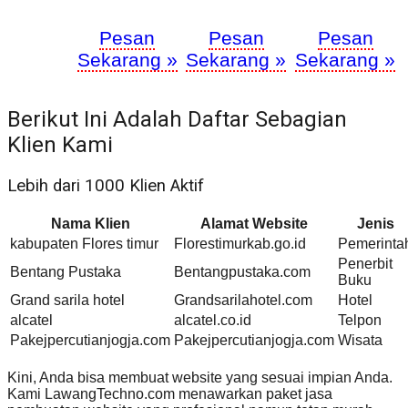
Pesan
Pesan
Pesan
Sekarang »
Sekarang »
Sekarang »
Berikut Ini Adalah Daftar Sebagian
Klien Kami
Lebih dari 1000 Klien Aktif
Nama Klien
Alamat Website
Jenis
kabupaten Flores timur
Florestimurkab.go.id
Pemerinta
Penerbit
Bentang Pustaka
Bentangpustaka.com
Buku
Grand sarila hotel
Grandsarilahotel.com
Hotel
alcatel
alcatel.co.id
Telpon
Pakejpercutianjogja.com
Pakejpercutianjogja.com
Wisata
Kini, Anda bisa membuat website yang sesuai impian Anda.
Kami LawangTechno.com menawarkan paket jasa