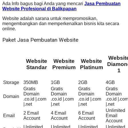
Ada Info bagus bagi Anda yang mencari
Jasa Pembuatan
Website Profesional di Balikpapan
Website adalah sarana untuk mempromosikan,
mengembangkan dan memperkenalkan bisnis kita secara
online.
Paket Jasa Pembuatan Website
Websit
Website
Website
Website
Diamon
Standar
Premium
Platinum
1
Storage
350MB
1GB
2GB
4GB
Gratis
Gratis
Gratis
Gratis
Domain
Domain
Domain
Domain
Domain
.co.id |.com
.co.id |.com
.co.id |.com
.co.id |.co
|.net
|.net
|.net
|.net
Unlimited
2 Email
4 Email
6 Email
Email
Email
Account
Account
Account
Account
Unlimited
Unlimited
Unlimited
Unlimited