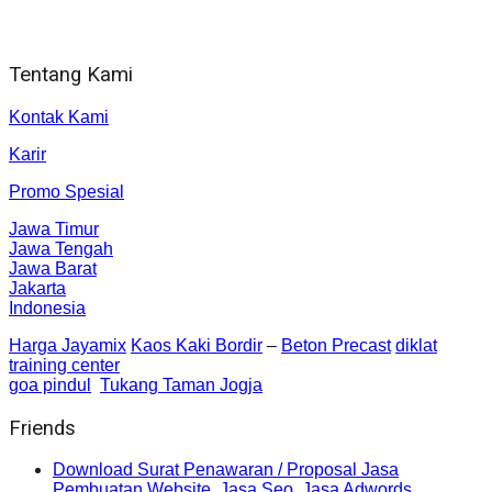
Jl. Gorongan 6 199B Condong Catur Kec. Depok, Kabupaten
Sleman, Daerah Istimewa Yogyakarta 55281
Tentang Kami
Kontak Kami
Karir
Promo Spesial
Jawa Timur
Jawa Tengah
Jawa Barat
Jakarta
Indonesia
Harga Jayamix
Kaos Kaki Bordir
–
Beton Precast
diklat
training center
goa pindul
Tukang Taman Jogja
Friends
Download Surat Penawaran / Proposal Jasa
Pembuatan Website, Jasa Seo, Jasa Adwords