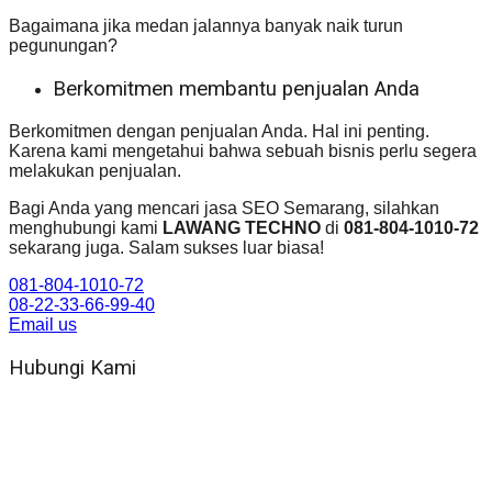
Bagaimana jika medan jalannya banyak naik turun
pegunungan?
Berkomitmen membantu penjualan Anda
Berkomitmen dengan penjualan Anda. Hal ini penting.
Karena kami mengetahui bahwa sebuah bisnis perlu segera
melakukan penjualan.
Bagi Anda yang mencari jasa SEO Semarang, silahkan
menghubungi kami
LAWANG TECHNO
di
081-804-1010-72
sekarang juga. Salam sukses luar biasa!
081-804-1010-72
08-22-33-66-99-40
Email us
Hubungi Kami
WA 081 804 1010 72 (24 Jam)
Jam Kerja Kantor : 08.00–17.00 WIB
Alamat kantor