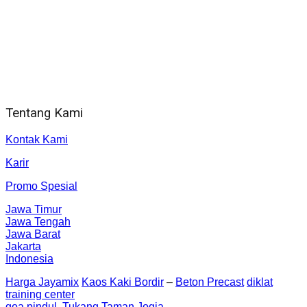
WA 081 804 1010 72 (24 Jam)
Jam Kerja Kantor : 08.00–17.00 WIB
Alamat kantor
Jl. Gorongan 6 199B Condong Catur Kec. Depok, Kabupaten
Sleman, Daerah Istimewa Yogyakarta 55281
Tentang Kami
Kontak Kami
Karir
Promo Spesial
Jawa Timur
Jawa Tengah
Jawa Barat
Jakarta
Indonesia
Harga Jayamix
Kaos Kaki Bordir
–
Beton Precast
diklat
training center
goa pindul
Tukang Taman Jogja