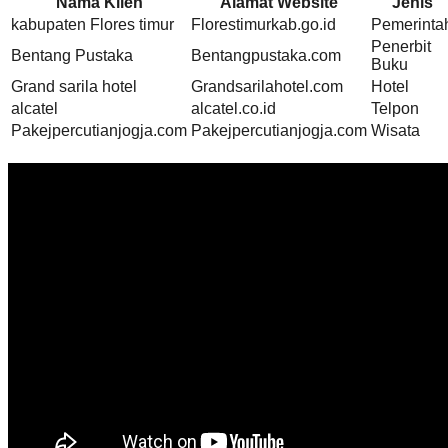
Nama Klien
Alamat Website
Jenis
kabupaten Flores timur
Florestimurkab.go.id
Pemerinta
Penerbit
Bentang Pustaka
Bentangpustaka.com
Buku
Grand sarila hotel
Grandsarilahotel.com
Hotel
alcatel
alcatel.co.id
Telpon
Pakejpercutianjogja.com
Pakejpercutianjogja.com
Wisata