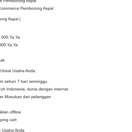
le Pemborong Aspal
 Ecommerce Pemborong Aspal
ng Aspal |
.000,Ya,Ya
000,Ya,Ya
dak
 Untuk Usaha Anda :
m sehari 7 hari seminggu.
uruh Indonesia, dunia dengan internet
dan Masukan dari pelanggan
klan offline
ping cart
k Usaha Anda