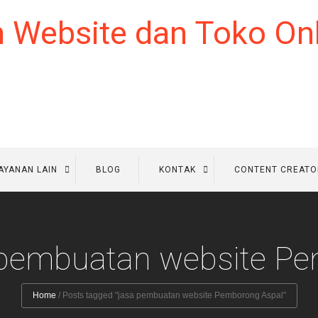
AYANAN LAIN
BLOG
KONTAK
CONTENT CREATO
a pembuatan website P
Home
/
Posts tagged "jasa pembuatan website Pemborong Aspal"