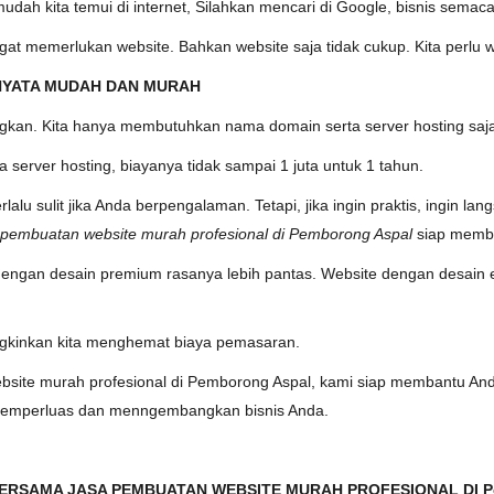
dah kita temui di internet, Silahkan mencari di Google, bisnis semaca
gat memerlukan website. Bahkan website saja tidak cukup. Kita perlu w
NYATA MUDAH DAN MURAH
ngkan. Kita hanya membutuhkan nama domain serta server hosting saj
erver hosting, biayanya tidak sampai 1 juta untuk 1 tahun.
rlalu sulit jika Anda berpengalaman. Tetapi, jika ingin praktis, ingin l
 pembuatan website murah profesional di Pemborong Aspal
siap memba
e dengan desain premium rasanya lebih pantas. Website dengan desain 
ngkinkan kita menghemat biaya pemasaran.
site murah profesional di Pemborong Aspal, kami siap membantu Anda.
memperluas dan menngembangkan bisnis Anda.
RSAMA JASA PEMBUATAN WEBSITE MURAH PROFESIONAL DI Pe