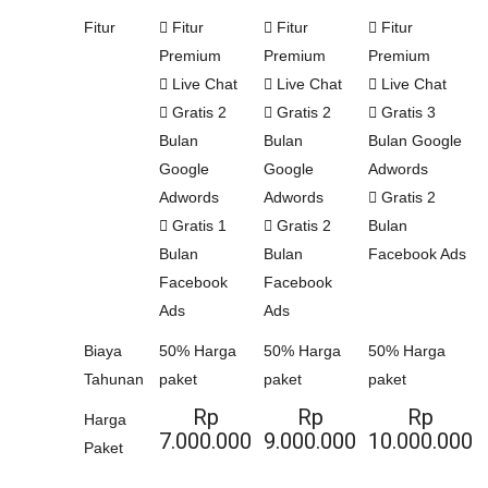
Fitur
Fitur
Fitur
Fitur
Premium
Premium
Premium
Live Chat
Live Chat
Live Chat
Gratis 2
Gratis 2
Gratis 3
Bulan
Bulan
Bulan Google
Google
Google
Adwords
Adwords
Adwords
Gratis 2
Gratis 1
Gratis 2
Bulan
Bulan
Bulan
Facebook Ads
Facebook
Facebook
Ads
Ads
Biaya
50% Harga
50% Harga
50% Harga
Tahunan
paket
paket
paket
Rp
Rp
Rp
Harga
7.000.000
9.000.000
10.000.000
Paket