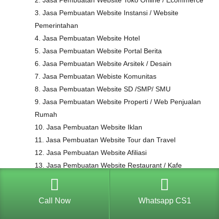
2. Jasa Pembuatan Website Toko Online / Ecommerce
3. Jasa Pembuatan Website Instansi / Website
Pemerintahan
4. Jasa Pembuatan Website Hotel
5. Jasa Pembuatan Website Portal Berita
6. Jasa Pembuatan Website Arsitek / Desain
7. Jasa Pembuatan Webiste Komunitas
8. Jasa Pembuatan Website SD /SMP/ SMU
9. Jasa Pembuatan Website Properti / Web Penjualan
Rumah
10. Jasa Pembuatan Website Iklan
11. Jasa Pembuatan Website Tour dan Travel
12. Jasa Pembuatan Website Afiliasi
13. Jasa Pembuatan Website Restaurant / Kafe
14. Jasa Pembuatan Website UMKM
15. Jasa Pembuatan Website Lowongan pekerjaan
Call Now
Whatsapp CS1
Website Personal