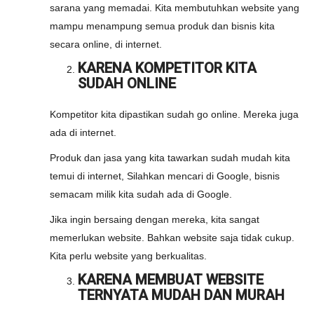
sarana yang memadai. Kita membutuhkan website yang
mampu menampung semua produk dan bisnis kita
secara online, di internet.
KARENA KOMPETITOR KITA
SUDAH ONLINE
Kompetitor kita dipastikan sudah go online. Mereka juga
ada di internet.
Produk dan jasa yang kita tawarkan sudah mudah kita
temui di internet, Silahkan mencari di Google, bisnis
semacam milik kita sudah ada di Google.
Jika ingin bersaing dengan mereka, kita sangat
memerlukan website. Bahkan website saja tidak cukup.
Kita perlu website yang berkualitas.
KARENA MEMBUAT WEBSITE
TERNYATA MUDAH DAN MURAH