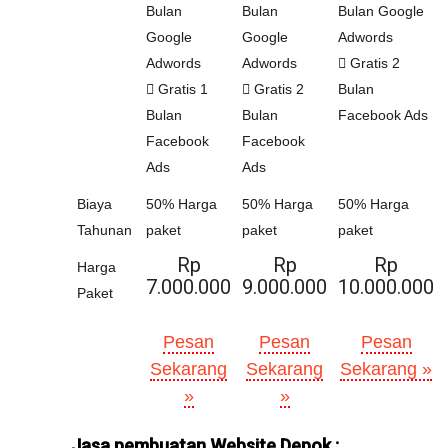
Bulan
Bulan
Bulan Google
Google
Google
Adwords
Adwords
Adwords
Gratis 2
Gratis 1
Gratis 2
Bulan
Bulan
Bulan
Facebook Ads
Facebook
Facebook
Ads
Ads
Biaya
50% Harga
50% Harga
50% Harga
Tahunan
paket
paket
paket
Rp
Rp
Rp
Harga
7.000.000
9.000.000
10.000.000
Paket
Pesan
Pesan
Pesan
Sekarang
Sekarang
Sekarang »
»
»
Jasa pembuatan Website Depok :