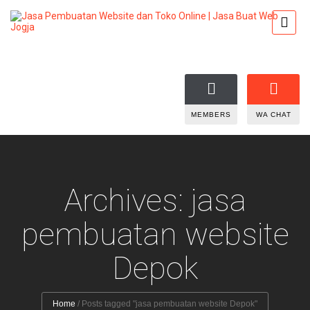
MEMBERS
WA CHAT
Archives: jasa
pembuatan website
Depok
Home
/
Posts tagged "jasa pembuatan website Depok"