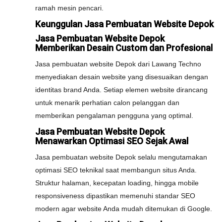
ramah mesin pencari.
Keunggulan Jasa Pembuatan Website Depok
Jasa Pembuatan Website Depok
Memberikan Desain Custom dan Profesional
Jasa pembuatan website Depok dari Lawang Techno
menyediakan desain website yang disesuaikan dengan
identitas brand Anda. Setiap elemen website dirancang
untuk menarik perhatian calon pelanggan dan
memberikan pengalaman pengguna yang optimal.
Jasa Pembuatan Website Depok
Menawarkan Optimasi SEO Sejak Awal
Jasa pembuatan website Depok selalu mengutamakan
optimasi SEO teknikal saat membangun situs Anda.
Struktur halaman, kecepatan loading, hingga mobile
responsiveness dipastikan memenuhi standar SEO
modern agar website Anda mudah ditemukan di Google.