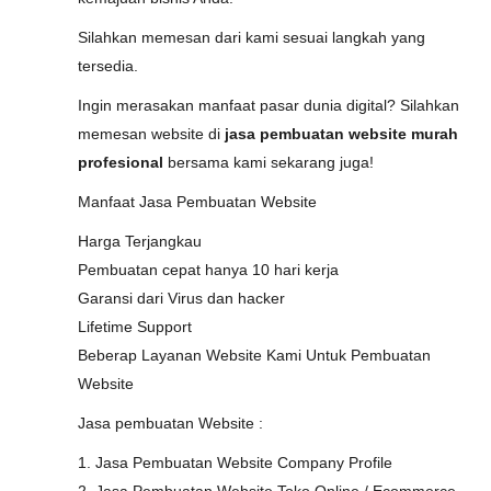
Silahkan memesan dari kami sesuai langkah yang
tersedia.
Ingin merasakan manfaat pasar dunia digital? Silahkan
memesan website di
jasa pembuatan website murah
profesional
bersama kami sekarang juga!
Manfaat Jasa Pembuatan Website
Harga Terjangkau
Pembuatan cepat hanya 10 hari kerja
Garansi dari Virus dan hacker
Lifetime Support
Beberap Layanan Website Kami Untuk Pembuatan
Website
Jasa pembuatan Website :
1. Jasa Pembuatan Website Company Profile