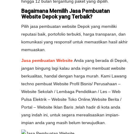
hingga 12 bulan tergantung paket yang dipilih.
Bagaimana Memilih Jasa Pembuatan
Website Depok yang Terbaik?
Pilih jasa pembuatan website Depok yang memiliki
reputasi baik, portofolio terbukti, harga transparan, dan
komunikasi yang responsif untuk memastikan hasil akhir
memuaskan.
Jasa pembuatan Website
Anda yang berada di Depok,
jangan bingung lagi kalau anda ingin membuat website
berkualitas, handal dengan harga murah. Kami Lawang
techno pembuat Website Profil Bisnis/ Perusahaan –
Website Sekolah / Lembaga Pendidikan / Les – Web
Pulsa Elektrik – Website Toko Online,Website Berita /
Portal – Website Iklan Baris ,telah hadir di kota anda
yang indah ini, untuk segera merealisasikan impian-
impian anda yang masih belum terwujudkan.