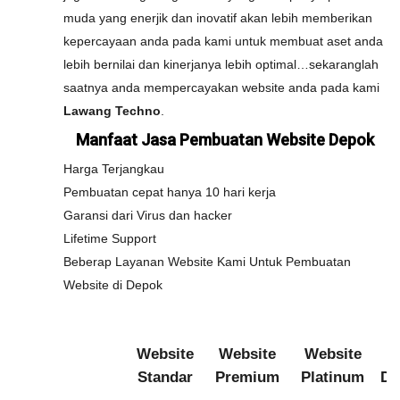
muda yang enerjik dan inovatif akan lebih memberikan
kepercayaan anda pada kami untuk membuat aset anda
lebih bernilai dan kinerjanya lebih optimal…sekaranglah
saatnya anda mempercayakan website anda pada kami
Lawang Techno
.
Manfaat Jasa Pembuatan Website Depok
Harga Terjangkau
Pembuatan cepat hanya 10 hari kerja
Garansi dari Virus dan hacker
Lifetime Support
Beberap Layanan Website Kami Untuk Pembuatan
Website di Depok
Website
Website
Website
W
Standar
Premium
Platinum
Di