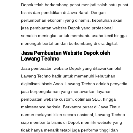
Depok telah berkembang pesat menjadi salah satu pusat
bisnis dan pendidikan di Jawa Barat. Dengan
pertumbuhan ekonomi yang dinamis, kebutuhan akan
jasa pembuatan website Depok yang profesional
semakin meningkat untuk membantu usaha kecil hingga
menengah bertahan dan berkembang di era digital.
Jasa Pembuatan Website Depok oleh
Lawang Techno
Jasa pembuatan website Depok yang ditawarkan oleh
Lawang Techno hadir untuk memenuhi kebutuhan
digitalisasi bisnis Anda. Lawang Techno adalah penyedia
jasa berpengalaman yang menawarkan layanan
pembuatan website custom, optimasi SEO, hingga
maintenance berkala. Berkantor pusat di Jawa Timur
namun melayani klien secara nasional, Lawang Techno
siap membantu bisnis di Depok memiliki website yang
tidak hanya menarik tetapi juga performa tinggi dan