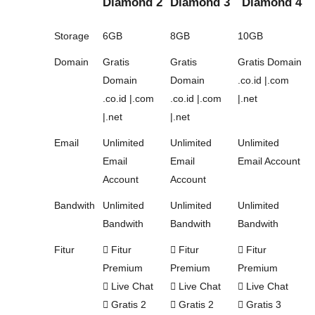
Diamond 2
Diamond 3
Diamond 4
Storage
6GB
8GB
10GB
Domain
Gratis
Gratis
Gratis Domain
Domain
Domain
.co.id |.com
.co.id |.com
.co.id |.com
|.net
|.net
|.net
Email
Unlimited
Unlimited
Unlimited
Email
Email
Email Account
Account
Account
Bandwith
Unlimited
Unlimited
Unlimited
Bandwith
Bandwith
Bandwith
Fitur
Fitur
Fitur
Fitur
Premium
Premium
Premium
Live Chat
Live Chat
Live Chat
Gratis 2
Gratis 2
Gratis 3