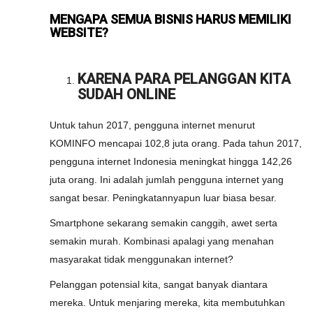
MENGAPA SEMUA BISNIS HARUS MEMILIKI
WEBSITE?
KARENA PARA PELANGGAN KITA
SUDAH ONLINE
Untuk tahun 2017, pengguna internet menurut
KOMINFO mencapai 102,8 juta orang. Pada tahun 2017,
pengguna internet Indonesia meningkat hingga 142,26
juta orang. Ini adalah jumlah pengguna internet yang
sangat besar. Peningkatannyapun luar biasa besar.
Smartphone sekarang semakin canggih, awet serta
semakin murah. Kombinasi apalagi yang menahan
masyarakat tidak menggunakan internet?
Pelanggan potensial kita, sangat banyak diantara
mereka. Untuk menjaring mereka, kita membutuhkan