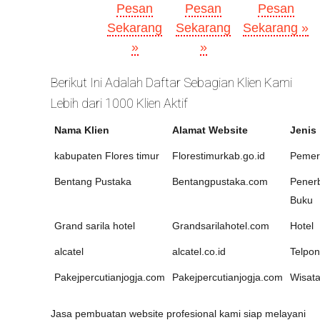
Pesan
Pesan
Pesan
Sekarang
Sekarang
Sekarang »
»
»
Berikut Ini Adalah Daftar Sebagian Klien Kami
Lebih dari 1000 Klien Aktif
Nama Klien
Alamat Website
Jenis
kabupaten Flores timur
Florestimurkab.go.id
Pemer
Bentang Pustaka
Bentangpustaka.com
Penerb
Buku
Grand sarila hotel
Grandsarilahotel.com
Hotel
alcatel
alcatel.co.id
Telpon
Pakejpercutianjogja.com
Pakejpercutianjogja.com
Wisat
Jasa pembuatan website profesional kami siap melayani