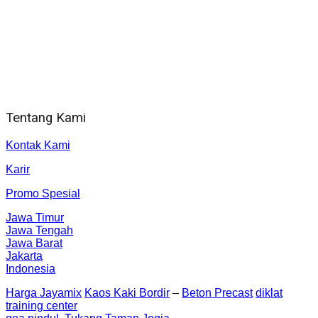
WA 081 804 1010 72 (24 Jam)
Jam Kerja Kantor : 08.00–17.00 WIB
Alamat kantor
Jl. Gorongan 6 199B Condong Catur Kec. Depok, Kabupaten
Sleman, Daerah Istimewa Yogyakarta 55281
Tentang Kami
Kontak Kami
Karir
Promo Spesial
Jawa Timur
Jawa Tengah
Jawa Barat
Jakarta
Indonesia
Harga Jayamix
Kaos Kaki Bordir
–
Beton Precast
diklat
training center