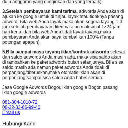
dulu anggaran yang diinginkan dan yang terbaik):
3.Setelah pembayaran kami terima
, adwords Anda akan di
ajukan ke google untuk di tinjau layak atau tidaknya pasang
adword. Bila web Anda layak maka akan segera tayang 1-3
jam setelah pembayaran diterima atau maksimal 1×24 jam
hari kerja, dan bila web Anda tidak layak tayang,maka
pembayaran Anda akan saya kembalikan 100% (Tanpa
potongan apapun).
5.Bila sampai masa tayang iklan/kontrak adwords
selesai
dan saldo adwords Anda masih ada, maka sisa saldo akan
di tambahkan ke paket adwords bulan selanjutnya. Bila sisa
saldo masih ada namun paket adwords Anda tidak di
perpanjang/diteruskan,maka otomatis iklan akan di
perpanjang sampai sisa saldo Anda habis semua.
Jasa Google Adwords Bogor, Iklan google Bogor, pasang
iklan google adwords
081-804-1010-72
08-22-33-66-99-40
Email us
Hubungi Kami