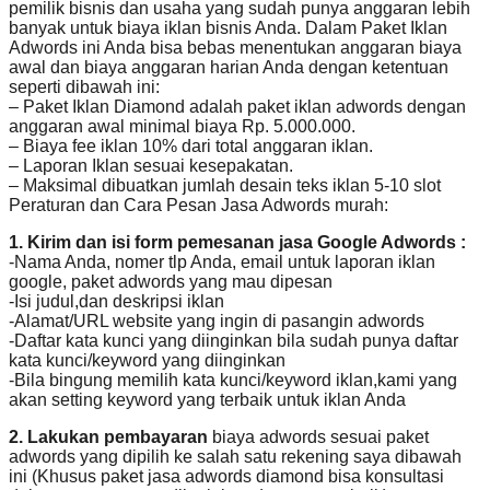
pemilik bisnis dan usaha yang sudah punya anggaran lebih
banyak untuk biaya iklan bisnis Anda. Dalam Paket Iklan
Adwords ini Anda bisa bebas menentukan anggaran biaya
awal dan biaya anggaran harian Anda dengan ketentuan
seperti dibawah ini:
– Paket Iklan Diamond adalah paket iklan adwords dengan
anggaran awal minimal biaya Rp. 5.000.000.
– Biaya fee iklan 10% dari total anggaran iklan.
– Laporan Iklan sesuai kesepakatan.
– Maksimal dibuatkan jumlah desain teks iklan 5-10 slot
Peraturan dan Cara Pesan Jasa Adwords murah:
1. Kirim dan isi form pemesanan jasa Google Adwords :
-Nama Anda, nomer tlp Anda, email untuk laporan iklan
google, paket adwords yang mau dipesan
-Isi judul,dan deskripsi iklan
-Alamat/URL website yang ingin di pasangin adwords
-Daftar kata kunci yang diinginkan bila sudah punya daftar
kata kunci/keyword yang diinginkan
-Bila bingung memilih kata kunci/keyword iklan,kami yang
akan setting keyword yang terbaik untuk iklan Anda
2. Lakukan pembayaran
biaya adwords sesuai paket
adwords yang dipilih ke salah satu rekening saya dibawah
ini (Khusus paket jasa adwords diamond bisa konsultasi