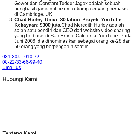
Gower dan Constant Tedder.Jagex adalah sebuah
penghasil game online untuk komputer yang berbasis
di Cambridge, UK.
Chad Hurley. Umur: 30 tahun. Proyek: YouTube.
Kekayaan: $300 juta.
Chad Meredith Hurley adalah
salah satu pendiri dan CEO dari website video sharing
yang berbasis di San Bruno, California, YouTube. Pada
Juni 2006, dia dinominasikan sebagai orang ke-28 dari
50 orang yang berpengaruh saat ini.
081-804-1010-72
08-22-33-66-99-40
Email us
Hubungi Kami
WA 081 804 1010 72 (24 Jam)
Jam Kerja Kantor : 08.00–17.00 WIB
Alamat kantor
Jl. Gorongan 6 199B Condong Catur Kec. Depok, Kabupaten
Sleman, Daerah Istimewa Yogyakarta 55281
Tentang Kami