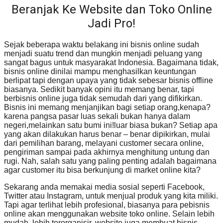
Beranjak Ke Website dan Toko Online
Jadi Pro!
Sejak beberapa waktu belakang ini bisnis online sudah
menjadi suatu trend dan mungkin menjadi peluang yang
sangat bagus untuk masyarakat Indonesia. Bagaimana tidak,
bisnis online dinilai mampu menghasilkan keuntungan
berlipat tapi dengan upaya yang tidak sebesar bisnis offline
biasanya. Sedikit banyak opini itu memang benar, tapi
berbisnis online juga tidak semudah dari yang difikirkan.
Bisnis ini memang menjanjikan bagi setiap orang,kenapa?
karena pangsa pasar luas sekali bukan hanya dalam
negeri,melainkan satu bumi ini!luar biasa bukan? Setiap apa
yang akan dilakukan harus benar – benar dipikirkan, mulai
dari pemilihan barang, melayani customer secara online,
pengiriman sampai pada akhirnya menghitung untung dan
rugi. Nah, salah satu yang paling penting adalah bagaimana
agar customer itu bisa berkunjung di market online kita?
Sekarang anda memakai media sosial seperti Facebook,
Twitter atau Instagram, untuk menjual produk yang kita miliki.
Tapi agar terlihat lebih profesional, biasanya para pebisnis
online akan menggunakan website toko online. Selain lebih
mudah, lebih terorganisir, website juga membuat bisnis