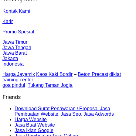
Kontak Kami
Karir
Promo Spesial
Jawa Timur
Jawa Tengah
Jawa Barat
Jakarta
Indonesia
Harga Jayamix
Kaos Kaki Bordir
–
Beton Precast
diklat
training center
goa pindul
Tukang Taman Jogja
Friends
Download Surat Penawaran / Proposal Jasa
Pembuatan Website, Jasa Seo, Jasa Adwords
Harga Website
Jasa Buat Website
Jasa Iklan Google
Jasa Pembuatan Toko Online