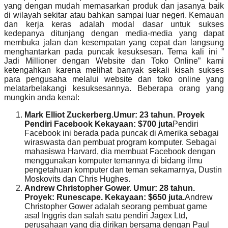
yang dengan mudah memasarkan produk dan jasanya baik
di wilayah sekitar atau bahkan sampai luar negeri. Kemauan
dan kerja keras adalah modal dasar untuk sukses
kedepanya ditunjang dengan media-media yang dapat
membuka jalan dan kesempatan yang cepat dan langsung
menghantarkan pada puncak kesuksesan. Tema kali ini ”
Jadi Millioner dengan Website dan Toko Online” kami
ketengahkan karena melihat banyak sekali kisah sukses
para pengusaha melalui website dan toko online yang
melatarbelakangi kesuksesannya. Beberapa orang yang
mungkin anda kenal:
Mark Elliot Zuckerberg.Umur: 23 tahun. Proyek
Pendiri Facebook Kekayaan: $700 juta
Pendiri
Facebook ini berada pada puncak di Amerika sebagai
wiraswasta dan pembuat program komputer. Sebagai
mahasiswa Harvard, dia membuat Facebook dengan
menggunakan komputer temannya di bidang ilmu
pengetahuan komputer dan teman sekamarnya, Dustin
Moskovits dan Chris Hughes.
Andrew Christopher Gower. Umur: 28 tahun.
Proyek: Runescape. Kekayaan: $650 juta.
Andrew
Christopher Gower adalah seorang pembuat game
asal Inggris dan salah satu pendiri Jagex Ltd,
perusahaan yang dia dirikan bersama dengan Paul