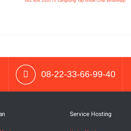
081 804 1010 72 Langsung Tap untuk Chat WhatsApp
08-22-33-66-99-40
an
Service Hosting