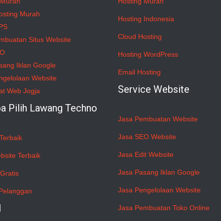
 Murah
Hosting Murah
osting Murah
Hosting Indonesia
PS
Cloud Hosting
mbuatan Situs Website
EO
Hosting WordPress
sang Iklan Google
Email Hosting
ngelolaan Website
Service Website
at Web Jogja
a Pilih Lawang Techno
Jasa Pembuatan Website
Jasa SEO Website
Terbaik
Jasa Edit Website
bsite Terbaik
Jasa Pasang Iklan Google
Gratis
Jasa Pengelolaan Website
Pelanggan
l
Jasa Pembuatan Toko Online