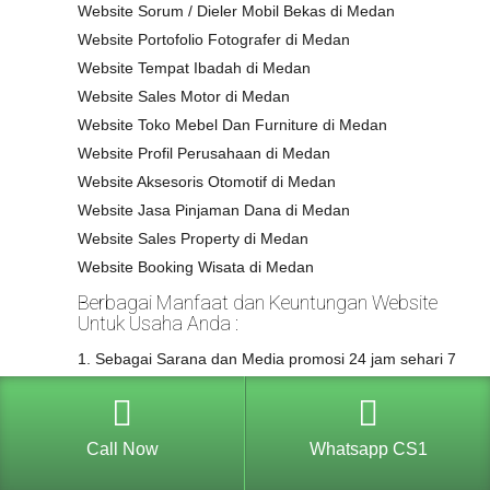
Website Sorum / Dieler Mobil Bekas di Medan
Website Portofolio Fotografer di Medan
Website Tempat Ibadah di Medan
Website Sales Motor di Medan
Website Toko Mebel Dan Furniture di Medan
Website Profil Perusahaan di Medan
Website Aksesoris Otomotif di Medan
Website Jasa Pinjaman Dana di Medan
Website Sales Property di Medan
Website Booking Wisata di Medan
Berbagai Manfaat dan Keuntungan Website
Untuk Usaha Anda :
1. Sebagai Sarana dan Media promosi 24 jam sehari 7
hari seminggu.
2. Produk / Bisnis dikenal secara luas diseluruh
Indonesia, dunia dengan internet
Call Now
Whatsapp CS1
3. Sarana Interaksi dengan calon pembeli dan Masukan