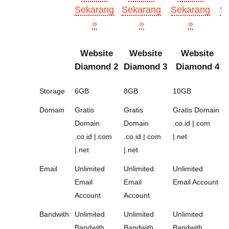
Sekarang
Sekarang
Sekarang
S
»
»
»
Website
Website
Website
Diamond 2
Diamond 3
Diamond 4
Storage
6GB
8GB
10GB
Domain
Gratis
Gratis
Gratis Domain
Domain
Domain
.co.id |.com
.co.id |.com
.co.id |.com
|.net
|.net
|.net
Email
Unlimited
Unlimited
Unlimited
Email
Email
Email Account
Account
Account
Bandwith
Unlimited
Unlimited
Unlimited
Bandwith
Bandwith
Bandwith