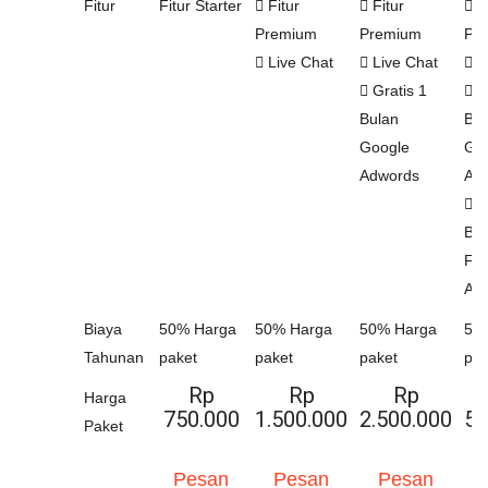
Fitur
Fitur Starter
Fitur
Fitur
Fi
Premium
Premium
Pr
Live Chat
Live Chat
L
Gratis 1
Gr
Bulan
Bul
Google
Go
Adwords
Ad
Gr
Bul
Fa
Ad
Biaya
50% Harga
50% Harga
50% Harga
50
Tahunan
paket
paket
paket
pak
Rp
Rp
Rp
Harga
750.000
1.500.000
2.500.000
5.
Paket
Pesan
Pesan
Pesan