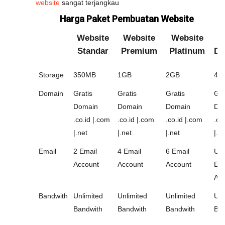
website
sangat terjangkau
Harga Paket Pembuatan Website
Website
Website
Website
W
Standar
Premium
Platinum
Di
Storage
350MB
1GB
2GB
4G
Domain
Gratis
Gratis
Gratis
Gra
Domain
Domain
Domain
Do
.co.id |.com
.co.id |.com
.co.id |.com
.co
|.net
|.net
|.net
|.n
Email
2 Email
4 Email
6 Email
Unl
Account
Account
Account
Ema
Acc
Bandwith
Unlimited
Unlimited
Unlimited
Unl
Bandwith
Bandwith
Bandwith
Ban