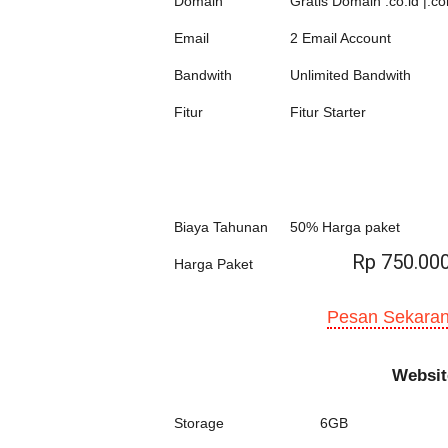
Domain
Gratis Domain .co.id |.co
Email
2 Email Account
Bandwith
Unlimited Bandwith
Fitur
Fitur Starter
Biaya Tahunan
50% Harga paket
Rp 750.00
Harga Paket
Pesan Sekaran
Websit
Storage
6GB