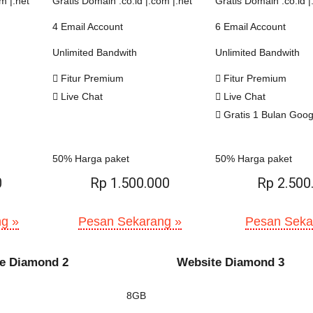
m |.net
Gratis Domain .co.id |.com |.net
Gratis Domain .co.id |
4 Email Account
6 Email Account
Unlimited Bandwith
Unlimited Bandwith
Fitur Premium
Fitur Premium
Live Chat
Live Chat
Gratis 1 Bulan Goo
50% Harga paket
50% Harga paket
0
Rp 1.500.000
Rp 2.500
g »
Pesan Sekarang »
Pesan Seka
e Diamond 2
Website Diamond 3
8GB