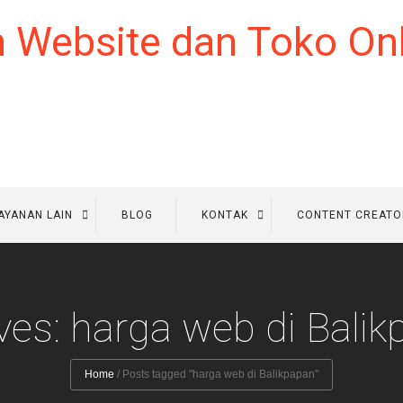
AYANAN LAIN
BLOG
KONTAK
CONTENT CREATO
ves: harga web di Bali
Home
/
Posts tagged "harga web di Balikpapan"