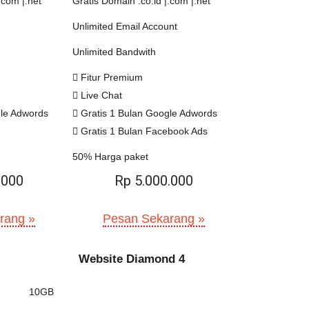
.com |.net
Gratis Domain .co.id |.com |.net
Unlimited Email Account
Unlimited Bandwith
Fitur Premium
Live Chat
gle Adwords
Gratis 1 Bulan Google Adwords
Gratis 1 Bulan Facebook Ads
50% Harga paket
.000
Rp 5.000.000
rang »
Pesan Sekarang »
Website Diamond 4
10GB