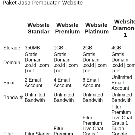
Paket Jasa Pembuatan Website
Websit
Website
Website
Website
Diamon
Standar
Premium
Platinum
1
Storage
350MB
1GB
2GB
4GB
Gratis
Gratis
Gratis
Gratis
Domain
Domain
Domain
Domain
Domain
.co.id |.com
.co.id |.com
.co.id |.com
.co.id |.co
|.net
|.net
|.net
|.net
Unlimited
2 Email
4 Email
6 Email
Email
Email
Account
Account
Account
Account
Unlimited
Unlimited
Unlimited
Unlimited
Bandwith
Bandwith
Bandwith
Bandwith
Bandwith
Fitur
Premium
Fitur
Live Chat
Premium
Gratis 1
Fitur
Live Chat
Bulan
Fitur
Fitur Starter
Premium
Gratis 1
Google