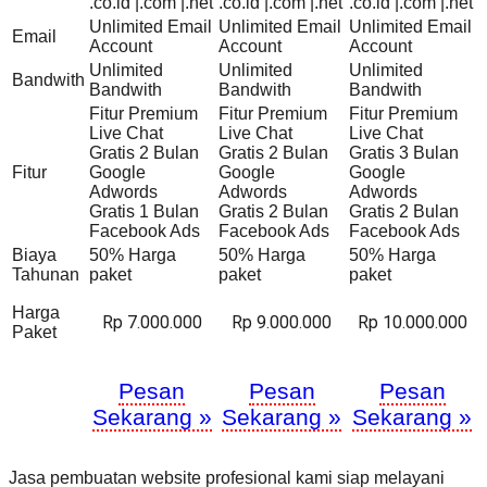
.co.id |.com |.net
.co.id |.com |.net
.co.id |.com |.net
Unlimited Email
Unlimited Email
Unlimited Email
Email
Account
Account
Account
Unlimited
Unlimited
Unlimited
Bandwith
Bandwith
Bandwith
Bandwith
Fitur Premium
Fitur Premium
Fitur Premium
Live Chat
Live Chat
Live Chat
Gratis 2 Bulan
Gratis 2 Bulan
Gratis 3 Bulan
Fitur
Google
Google
Google
Adwords
Adwords
Adwords
Gratis 1 Bulan
Gratis 2 Bulan
Gratis 2 Bulan
Facebook Ads
Facebook Ads
Facebook Ads
Biaya
50% Harga
50% Harga
50% Harga
Tahunan
paket
paket
paket
Harga
Rp 7.000.000
Rp 9.000.000
Rp 10.000.000
Paket
Pesan
Pesan
Pesan
Sekarang »
Sekarang »
Sekarang »
Jasa pembuatan website profesional kami siap melayani