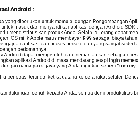
si Android :
 yang diperlukan untuk memulai dengan Pengembangan Aplika
ah untuk masuk dan menyandikan aplikasi dengan Android SDK. 
lu mendistribusikan produk Anda. Selain itu, orang dapat m
gan iOS milik Apple harus membayar $ 99 sebagai biaya tahun
pengajuan aplikasi dan proses persetujuan yang sangat sederha
ai dengan pedomannya.
i Android dapat memperoleh dan memanfaatkan sebagian besar 
gkan aplikasi Android di masa mendatang tetapi ingin memes
d dengan nama paket java yang Anda inginkan seperti “com.m
iki penetrasi tertinggi ketika datang ke perangkat seluler. D
ikan dukungan penuh kepada Anda, semua demi produktifitas 