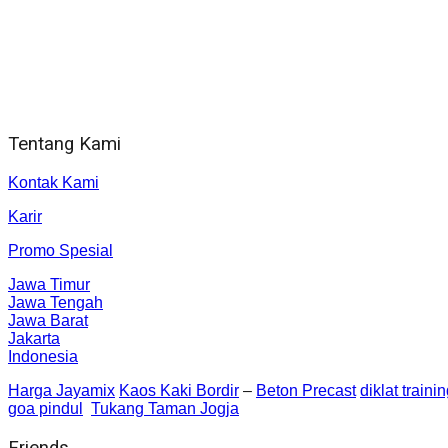
WA 081 804 1010 72 (24 Jam)
Jam Kerja Kantor : 08.00–17.00 WIB
Alamat kantor
Jl. Gorongan 6 199B Condong Catur Kec. Depok, Kabupaten 
Tentang Kami
Kontak Kami
Karir
Promo Spesial
Jawa Timur
Jawa Tengah
Jawa Barat
Jakarta
Indonesia
Harga Jayamix
Kaos Kaki Bordir
–
Beton Precast
diklat traini
goa pindul
Tukang Taman Jogja
Friends