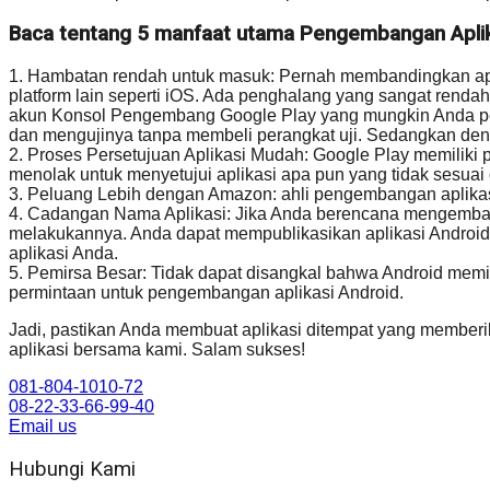
Baca tentang 5 manfaat utama Pengembangan Aplika
1. Hambatan rendah untuk masuk: Pernah membandingkan apa
platform lain seperti iOS. Ada penghalang yang sangat rend
akun Konsol Pengembang Google Play yang mungkin Anda per
dan mengujinya tanpa membeli perangkat uji. Sedangkan den
2. Proses Persetujuan Aplikasi Mudah: Google Play memiliki 
menolak untuk menyetujui aplikasi apa pun yang tidak sesu
3. Peluang Lebih dengan Amazon: ahli pengembangan aplikas
4. Cadangan Nama Aplikasi: Jika Anda berencana mengemban
melakukannya. Anda dapat mempublikasikan aplikasi Androi
aplikasi Anda.
5. Pemirsa Besar: Tidak dapat disangkal bahwa Android memil
permintaan untuk pengembangan aplikasi Android.
Jadi, pastikan Anda membuat aplikasi ditempat yang member
aplikasi bersama kami. Salam sukses!
081-804-1010-72
08-22-33-66-99-40
Email us
Hubungi Kami