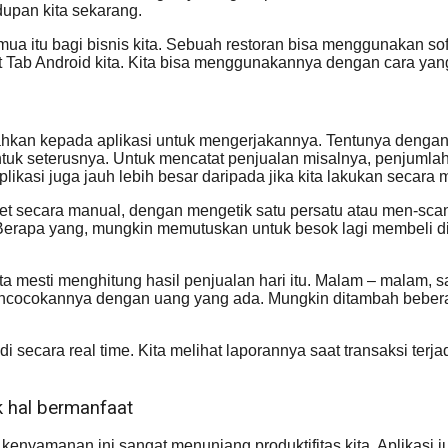
idupan kita sekarang.
a itu bagi bisnis kita. Sebuah restoran bisa menggunakan soft
et Tab Android kita. Kita bisa menggunakannya dengan cara 
ahkan kepada aplikasi untuk mengerjakannya. Tentunya dengan a
uk seterusnya. Untuk mencatat penjualan misalnya, penjumlahan
likasi juga jauh lebih besar daripada jika kita lakukan secara 
ket secara manual, dengan mengetik satu persatu atau men-sc
 Berapa yang, mungkin memutuskan untuk besok lagi membeli di
ta mesti menghitung hasil penjualan hari itu. Malam – malam, s
mencocokannya dengan uang yang ada. Mungkin ditambah beberapa
 secara real time. Kita melihat laporannya saat transaksi terj
 hal bermanfaat
 dan kenyamanan ini sangat menunjang produktifitas kita. Apli