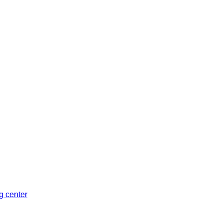
Sleman, Daerah Istimewa Yogyakarta 55281
ng center