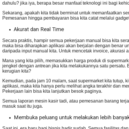
dahulu? jika iya, berapa besar manfaat teknologi ini bagi keh
Sekarang, apakah kita tidak berminat untuk memanfaatkan semu
Pemesanan hingga pembayaran bisa kita catat melalui gadg
Akurat dan Real Time
Secara praktis, hampir semua pekerjaan manual bisa kita ser
maka bisa diharapkan aplikasi akan berjalan dengan benar unt
daripada input manual kita. Untuk mencetak invoice, akurasi ap
Mana yang kita pilih, memasukkan harga produk di supermar
jengkel dengan antrean jika kita melakukannya satu persatu.
kerugian kita?
Kemudian, pada jam 10 malam, saat supermarket kita tutup, ki
aplikasi, maka kita hanya perlu melihat angka terakhir dan 
Pekerjaan lain bisa kita lanjutkan besok paginya.
Semua laporan mesin kasir tadi, atau pemesanan barang terjadi
masuk saat itu juga.
Membuka peluang untuk melakukan lebih banyak
Saat ini, era baru bagi bisnis hadir sudah. Semua fasilitas