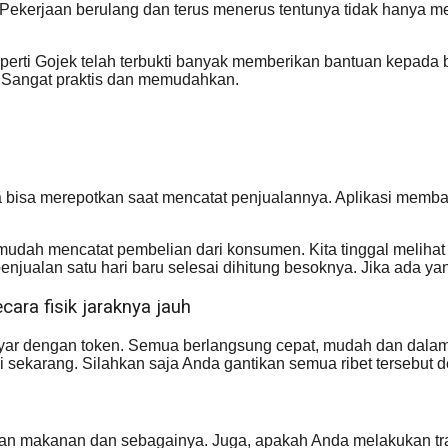
Pekerjaan berulang dan terus menerus tentunya tidak hanya m
seperti Gojek telah terbukti banyak memberikan bantuan kepada 
. Sangat praktis dan memudahkan.
isa merepotkan saat mencatat penjualannya. Aplikasi memban
h mencatat pembelian dari konsumen. Kita tinggal melihat ang
njualan satu hari baru selesai dihitung besoknya. Jika ada yan
ara fisik jaraknya jauh
ar dengan token. Semua berlangsung cepat, mudah dan dalam 
agi sekarang. Silahkan saja Anda gantikan semua ribet tersebut d
n makanan dan sebagainya. Juga, apakah Anda melakukan trave