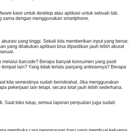
ware kasir untuk desktop atau aplikasi untuk sebuah tab.
yang sama dengan menggunakan smartphone.
kurasi yang tinggi. Sekali kita memberikan input yang benar,
 yang dilakukan aplikasi bisa dipastikan jauh lebih akurat
manual.
an melalui barcode? Berapa banyak konsumen yang pasti
 tempat lain? Yang tidak terlalu panjang antreannya? Berapa
aat kita semestinya sudah beristirahat. Jika menggunakan
 pekerjaan lain tetapi, secara total jauh lebih sederhana.
adi. Saat toko tutup, semua laporan penjualan juga sudah
kasi juga membuka cara penggunaan baru yang membuat keluarga