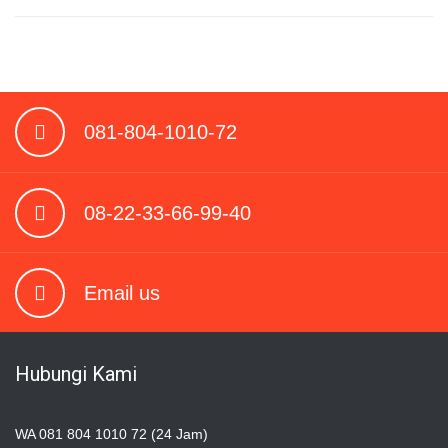
081-804-1010-72
08-22-33-66-99-40
Email us
Hubungi Kami
WA 081 804 1010 72 (24 Jam)