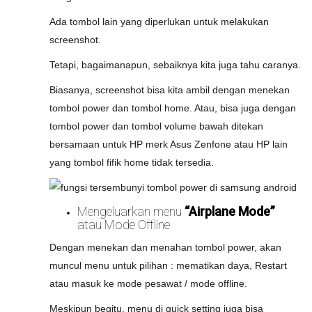
Ada tombol lain yang diperlukan untuk melakukan
screenshot.
Tetapi, bagaimanapun, sebaiknya kita juga tahu caranya.
Biasanya, screenshot bisa kita ambil dengan menekan
tombol power dan tombol home. Atau, bisa juga dengan
tombol power dan tombol volume bawah ditekan
bersamaan untuk HP merk Asus Zenfone atau HP lain
yang tombol fifik home tidak tersedia.
Mengeluarkan menu
“Airplane Mode”
atau Mode Offline
Dengan menekan dan menahan tombol power, akan
muncul menu untuk pilihan : mematikan daya, Restart
atau masuk ke mode pesawat / mode offline.
Meskipun begitu, menu di quick setting juga bisa