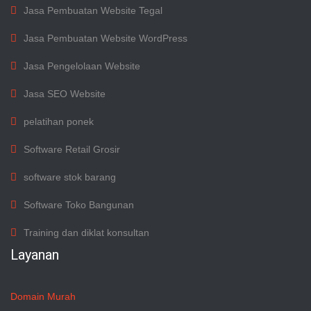
Jasa Pembuatan Website Tegal
Jasa Pembuatan Website WordPress
Jasa Pengelolaan Website
Jasa SEO Website
pelatihan ponek
Software Retail Grosir
software stok barang
Software Toko Bangunan
Training dan diklat konsultan
Layanan
Domain Murah