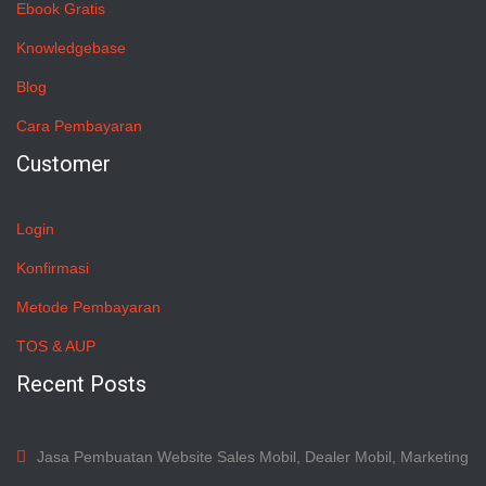
Ebook Gratis
Knowledgebase
Blog
Cara Pembayaran
Customer
Login
Konfirmasi
Metode Pembayaran
TOS & AUP
Recent Posts
Jasa Pembuatan Website Sales Mobil, Dealer Mobil, Marketing