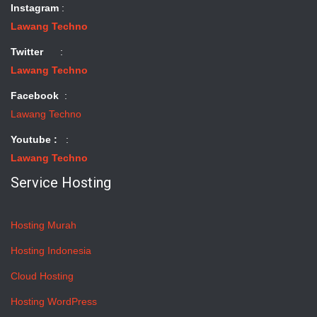
Instagram
:
Lawang Techno
Twitter
:
Lawang Techno
Facebook
:
Lawang Techno
Youtube :
:
Lawang Techno
Service Hosting
Hosting Murah
Hosting Indonesia
Cloud Hosting
Hosting WordPress