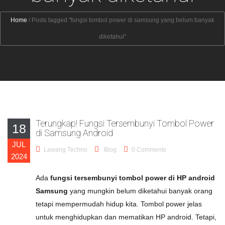
Home
/
Posts tagged "fungsi tombol power di samsung yang belum banyak
diketahui"
Terungkap! Fungsi Tersembunyi Tombol Power
18
di Samsung Android
JUL
Lawang Techno
Blog
0 Comments
2024
Ada
fungsi tersembunyi tombol power di HP android
Samsung
yang mungkin belum diketahui banyak orang
tetapi mempermudah hidup kita. Tombol power jelas
untuk menghidupkan dan mematikan HP android. Tetapi,