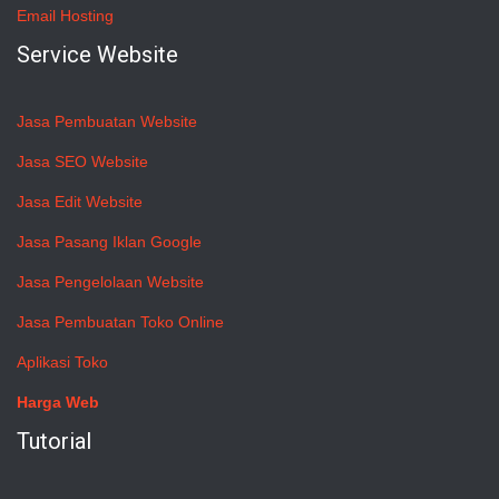
Email Hosting
Service Website
Jasa Pembuatan Website
Jasa SEO Website
Jasa Edit Website
Jasa Pasang Iklan Google
Jasa Pengelolaan Website
Jasa Pembuatan Toko Online
Aplikasi Toko
Harga Web
Tutorial