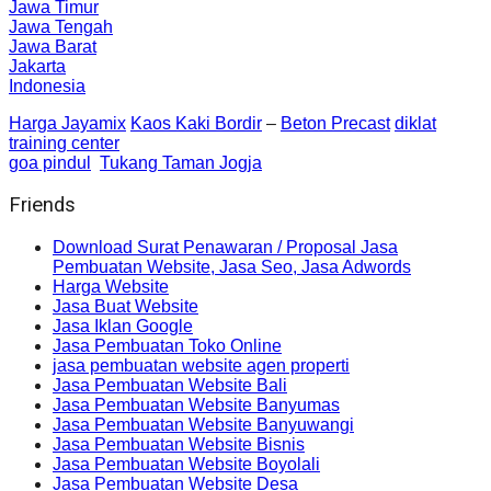
Jawa Timur
Jawa Tengah
Jawa Barat
Jakarta
Indonesia
Harga Jayamix
Kaos Kaki Bordir
–
Beton Precast
diklat
training center
goa pindul
Tukang Taman Jogja
Friends
Download Surat Penawaran / Proposal Jasa
Pembuatan Website, Jasa Seo, Jasa Adwords
Harga Website
Jasa Buat Website
Jasa Iklan Google
Jasa Pembuatan Toko Online
jasa pembuatan website agen properti
Jasa Pembuatan Website Bali
Jasa Pembuatan Website Banyumas
Jasa Pembuatan Website Banyuwangi
Jasa Pembuatan Website Bisnis
Jasa Pembuatan Website Boyolali
Jasa Pembuatan Website Desa