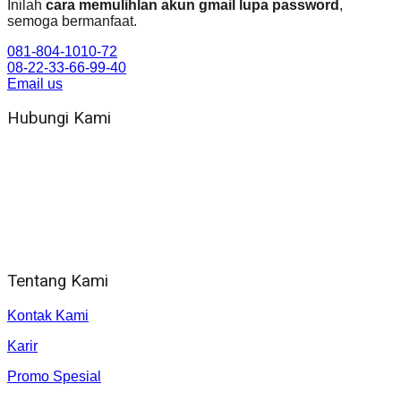
Inilah
cara memulihlan akun gmail lupa password
,
semoga bermanfaat.
081-804-1010-72
08-22-33-66-99-40
Email us
Hubungi Kami
WA 081 804 1010 72 (24 Jam)
Jam Kerja Kantor : 08.00–17.00 WIB
Alamat kantor
Jl. Gorongan 6 199B Condong Catur Kec. Depok, Kabupaten
Sleman, Daerah Istimewa Yogyakarta 55281
Tentang Kami
Kontak Kami
Karir
Promo Spesial